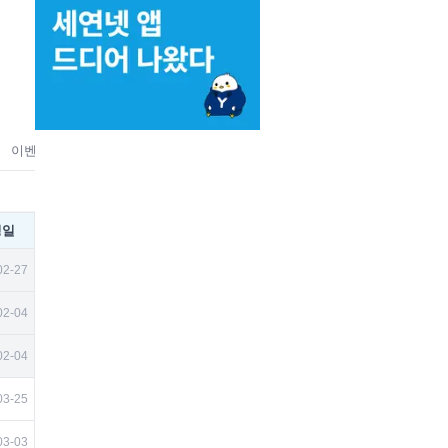
이벤트
홍보
맛집&상권
벼룩시장
취미
뉴스/미디어
유
성일
02-27
02-04
02-04
03-25
03-03