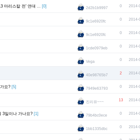
마리스칼 전' 연대 ...
[
0
]
0
2014-
2d2b1b9997
0
2014-
9c1e6920fc
0
2014-
9c1e6920fc
0
2014-
1cde0979eb
0
2014-
Vega
2
2014-
40e98765b7
떤가요?
[
5
]
0
2014-
7949e63793
13
2014-
진리유~~~
를 3일이나 가나요?
[
1
]
0
2014-
79b4bc0ece
0
2014-
1bb1335dbc