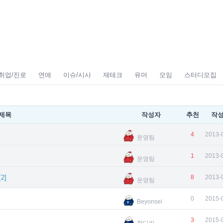
취업/진로
연애
이슈/시사
재테크
유머
모임
스터디모집
제목
작성자
추천
작
4
2013-
운영팀
1
2013-
운영팀
[
2
]
8
2013-
운영팀
0
2015-
Beyonsei
3
2015-