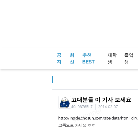
공
최
추천
재학
졸업
지
신
BEST
생
생
고대분들 이 기사 보세요
40e98765b7
2014-02-07
http://inside.chosun.com/site/data/
그쪽으로 가세요 ㅎㅎ