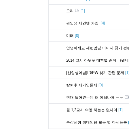
오리
[
1
]
편입생 세연넷 가입.
[
4
]
미래
[
0
]
안녕하세요 세련맘님 아이디 찾기 관
2014 고시 아웃풋 대학별 순위 나왔
[신입생아님]ID/PW 찾기 관련 문제
[
1
탈퇴후 재가입문제
[
0
]
연대 들어왔는데 왜 이러나요 ㅠㅠ
월 1,2교시 수영 하는분 없나여
[
1
]
수강신청 최대인원 보는 법 아시는분