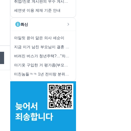
취업/진로 게시판의 우수 게시글 취합 안내
세연넷 이용 제재 기준 안내
최신
아일릿 윤아 닮은 의사 세순이
지금 이거 남친 부모님이 결혼 반대하는 상황인가?
버려진 버스가 청년주택?…"차라리 고시원이 낫다" 분노
아기옷 구입한 거 평가좀(부모졸붕님들 제발요...)
미친놈들ㅋㅋ 1년 전이랑 분위기 싹 달라졋네