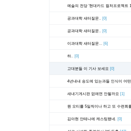
예술의 전당 '현대카드 컬처프로젝트 13 
공과대학 새터질문..
[
0
]
공과대학 새터질문..
[
0
]
이과대학 새터질문...
[
6
]
하..
[
0
]
고대분들 이 기사 보세요
[
0
]
4년내내 송도에 있는과들 인식이 어
새내기게시판 없애면 안될까요
[
1
]
뭔 오티를 5일씩이나 하고 또 수련회
김아현 안테나에 캐스팅됐네.
[
0
]