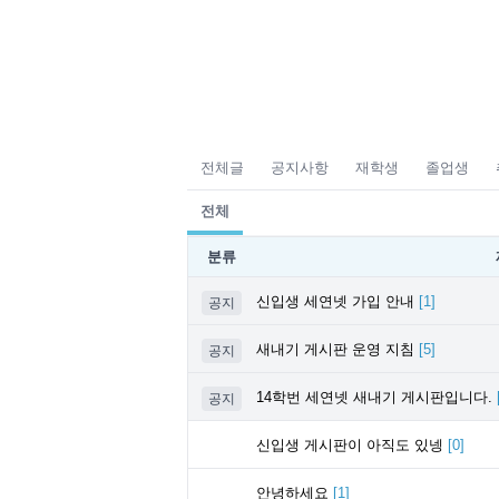
전체글
공지사항
재학생
졸업생
전체
분류
신입생 세연넷 가입 안내
[
1
]
공지
새내기 게시판 운영 지침
[
5
]
공지
14학번 세연넷 새내기 게시판입니다.
공지
신입생 게시판이 아직도 있넹
[
0
]
안녕하세요
[
1
]