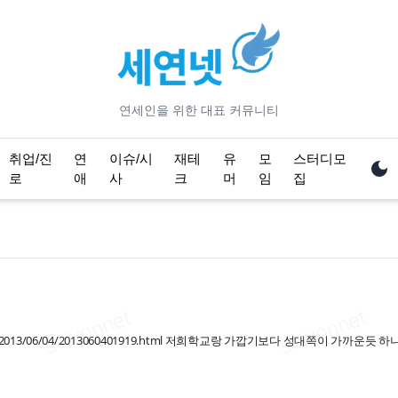
연세
인을 위한 대표 커뮤니티
취업/진
연
이슈/시
재테
유
모
스터디모
로
애
사
크
머
임
집
html_dir/2013/06/04/2013060401919.html 저희학교랑 가깝기보다 성대쪽이 가까운듯 하