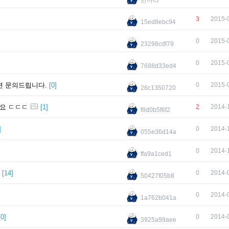
한다라
3
2015-
15ed8ebc94
0
2015-
23298cdf79
0
2015-
7688d33ed4
련 문의드립니다.
[
0
]
0
2015-
26c1350720
네요 ㄷㄷㄷ
[
1
]
2
2014-
f8d0b5f6f2
]
0
2014-
055e36d14a
0
2014-
ffa9a1ced1
[
14
]
0
2014-
50427f05b8
0
2014-
1a762b041a
[
0
]
0
2014-
3925a99aee