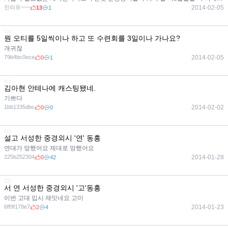
진리유~~~
2014-02-05
13
1
뭔 오티를 5일씩이나 하고 또 수련회를 3일이나 가나요?
개귀찮
79b4bc0ece
2014-02-05
0
1
김아현 안테나에 캐스팅됐네.
기쁘다
1bb1335dbc
2014-02-02
0
0
설고 서성한 중경외시 '연' 동홍
연대가 망했어요 제대로 망했어요
225b252304
2014-01-28
0
42
서 연 서성한 중경외시 '고'동홍
이번 고대 입시 재밋네요 고미
6ff9f178e7
2014-01-23
2
4