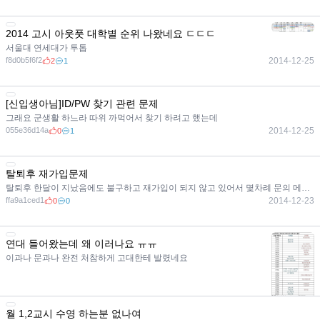
2014 고시 아웃풋 대학별 순위 나왔네요 ㄷㄷㄷ
서울대 연세대가 투톱
f8d0b5f6f2
2014-12-25
2
1
[신입생아님]ID/PW 찾기 관련 문제
그래요 군생활 하느라 따위 까먹어서 찾기 하려고 했는데
055e36d14a
2014-12-25
0
1
탈퇴후 재가입문제
탈퇴후 한달이 지났음에도 불구하고 재가입이 되지 않고 있어서 몇차례 문의 메일을 보냈는데
ffa9a1ced1
2014-12-23
0
0
연대 들어왔는데 왜 이러나요 ㅠㅠ
이과나 문과나 완전 처참하게 고대한테 발렸네요
50427f05b8
2014-03-03
0
14
월 1,2교시 수영 하는분 없나여