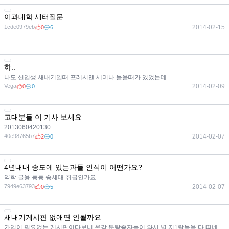
이과대학 새터질문...
1cde0979eb
2014-02-15
0
6
하..
나도 신입생 새내기일때 프레시맨 세미나 들을때가 있었는데
Vega
2014-02-09
0
0
고대분들 이 기사 보세요
2013060420130
40e98765b7
2014-02-07
2
0
4년내내 송도에 있는과들 인식이 어떤가요?
약학 글융 등등 송세대 취급인가요
7949e63793
2014-02-07
0
5
새내기게시판 없애면 안될까요
가입이 필요없는 게시판이다보니 온갖 분탕종자들이 와서 별 지1랄들을 다 떠네요 진짜 이래가지고 세연넷