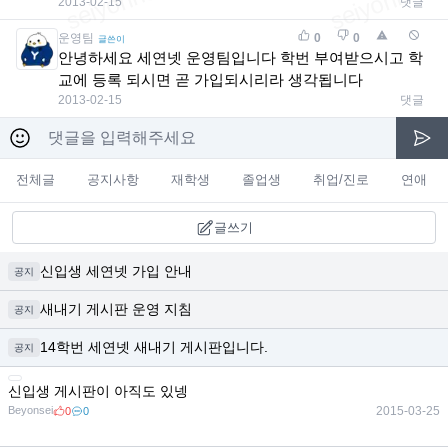
2013-02-15
댓글
운영팀
0
0
글쓴이
안녕하세요 세연넷 운영팀입니다 학번 부여받으시고 학
교에 등록 되시면 곧 가입되시리라 생각됩니다
2013-02-15
댓글
전체글
공지사항
재학생
졸업생
취업/진로
연애
글쓰기
신입생 세연넷 가입 안내
공지
새내기 게시판 운영 지침
공지
14학번 세연넷 새내기 게시판입니다.
공지
신입생 게시판이 아직도 있넹
Beyonsei
2015-03-25
0
0