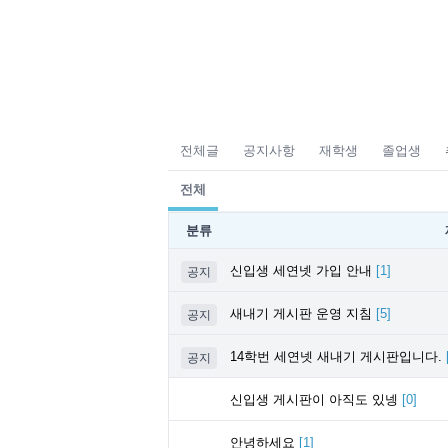
전체글
공지사항
재학생
졸업생
전체
분류
신입생 세연넷 가입 안내
[
1
]
공지
새내기 게시판 운영 지침
[
5
]
공지
14학번 세연넷 새내기 게시판입니다.
공지
신입생 게시판이 아직도 있넹
[
0
]
안녕하세요
[
1
]