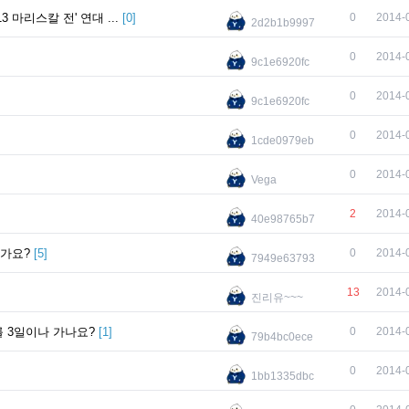
마리스칼 전' 연대 ...
[
0
]
0
2014-
2d2b1b9997
0
2014-
9c1e6920fc
0
2014-
9c1e6920fc
0
2014-
1cde0979eb
0
2014-
Vega
2
2014-
40e98765b7
떤가요?
[
5
]
0
2014-
7949e63793
13
2014-
진리유~~~
를 3일이나 가나요?
[
1
]
0
2014-
79b4bc0ece
0
2014-
1bb1335dbc