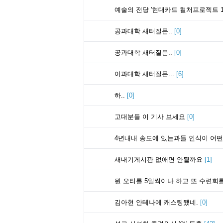
예술의 전당 '현대카드 컬처프로젝트 13 
공과대학 새터질문..
[
0
]
공과대학 새터질문..
[
0
]
이과대학 새터질문...
[
6
]
하..
[
0
]
고대분들 이 기사 보세요
[
0
]
4년내내 송도에 있는과들 인식이 어
새내기게시판 없애면 안될까요
[
1
]
뭔 오티를 5일씩이나 하고 또 수련회
김아현 안테나에 캐스팅됐네.
[
0
]