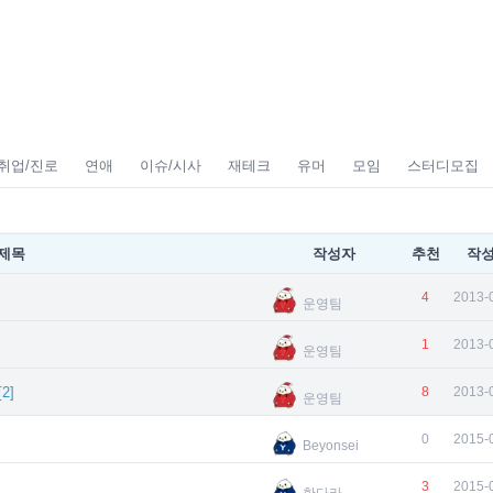
취업/진로
연애
이슈/시사
재테크
유머
모임
스터디모집
제목
작성자
추천
작
4
2013-
운영팀
1
2013-
운영팀
[
2
]
8
2013-
운영팀
0
2015-
Beyonsei
3
2015-