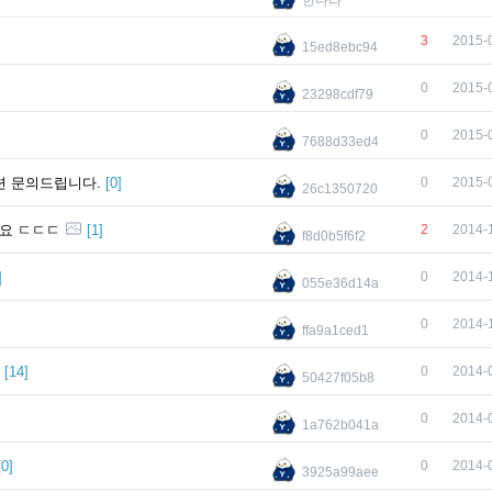
한다라
3
2015-
15ed8ebc94
0
2015-
23298cdf79
0
2015-
7688d33ed4
련 문의드립니다.
[
0
]
0
2015-
26c1350720
네요 ㄷㄷㄷ
[
1
]
2
2014-
f8d0b5f6f2
]
0
2014-
055e36d14a
0
2014-
ffa9a1ced1
[
14
]
0
2014-
50427f05b8
0
2014-
1a762b041a
[
0
]
0
2014-
3925a99aee