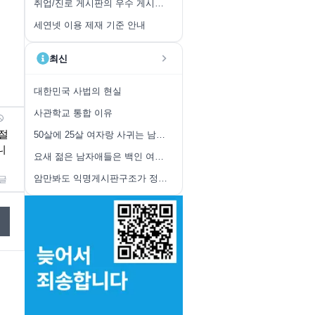
취업/진로 게시판의 우수 게시글 취합 안내
세연넷 이용 제재 기준 안내
최신
대한민국 사법의 현실
사관학교 통합 이유
절
50살에 25살 여자랑 사귀는 남자가 인생의 승리자다
니
요새 젊은 남자애들은 백인 여자친구 많이 사귀는것 같더라
암만봐도 익명게시판구조가 정신건강에 안좋다
글