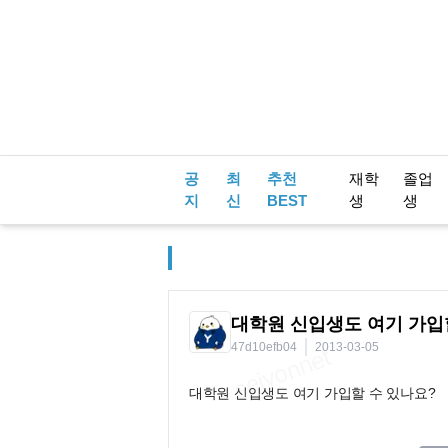
공
최
추천
재학
졸업
지
신
BEST
생
생
대학원 신입생도 여기 가입
47d10efb04
2013-03-05
대학원 신입생도 여기 가입할 수 있나요?