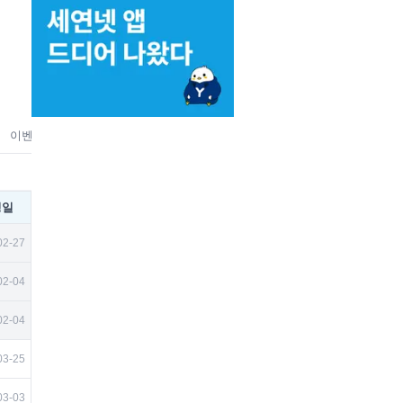
이벤트
홍보
맛집&상권
벼룩시장
취미
뉴스/미디어
유
성일
02-27
02-04
02-04
03-25
03-03