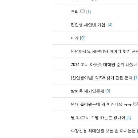
오리
[
1
]
편입생 세연넷 가입.
[
4
]
미래
[
0
]
안녕하세요 세련맘님 아이디 찾기 관
2014 고시 아웃풋 대학별 순위 나왔
[신입생아님]ID/PW 찾기 관련 문제
[
1
탈퇴후 재가입문제
[
0
]
연대 들어왔는데 왜 이러나요 ㅠㅠ
월 1,2교시 수영 하는분 없나여
[
1
]
수강신청 최대인원 보는 법 아시는분