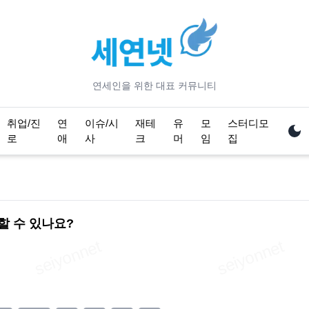
연세
인을 위한 대표 커뮤니티
취업/진
연
이슈/시
재테
유
모
스터디모
로
애
사
크
머
임
집
할 수 있나요?