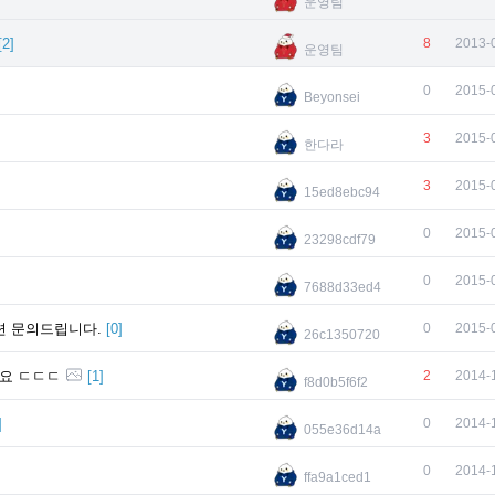
운영팀
[
2
]
8
2013-
운영팀
0
2015-
Beyonsei
3
2015-
한다라
3
2015-
15ed8ebc94
0
2015-
23298cdf79
0
2015-
7688d33ed4
련 문의드립니다.
[
0
]
0
2015-
26c1350720
네요 ㄷㄷㄷ
[
1
]
2
2014-
f8d0b5f6f2
]
0
2014-
055e36d14a
0
2014-
ffa9a1ced1