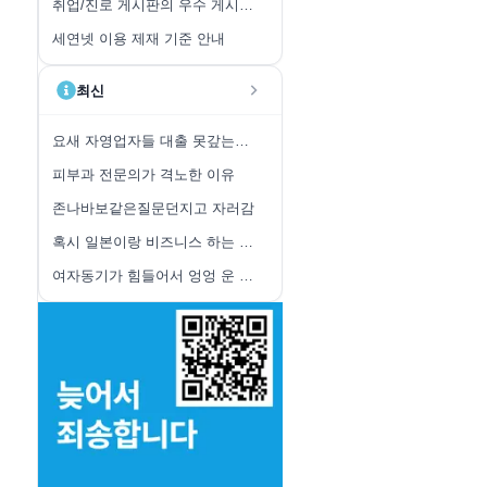
취업/진로 게시판의 우수 게시글 취합 안내
세연넷 이용 제재 기준 안내
최신
요새 자영업자들 대출 못갚는중이고
피부과 전문의가 격노한 이유
존나바보같은질문던지고 자러감
혹시 일본이랑 비즈니스 하는 사람들 있어?
여자동기가 힘들어서 엉엉 운 이유