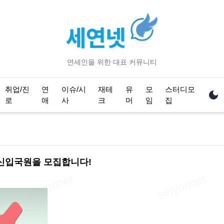
연세
인을 위한 대표 커뮤니티
취업/진
연
이슈/시
재테
유
모
스터디모
로
애
사
크
머
임
집
신입국원을 모집합니다!