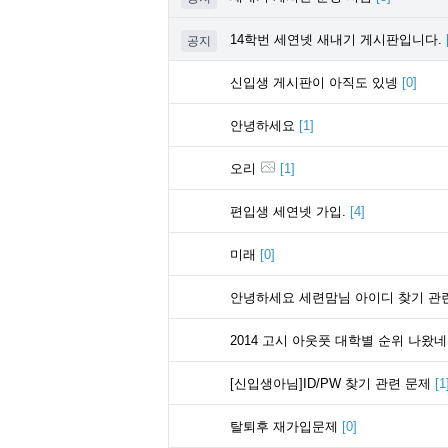
14학번 세연넷 새내기 게시판입니다.
공지
신입생 게시판이 아직도 있넹
[
0
]
안녕하세요
[
1
]
오리
[
1
]
편입생 세연넷 가입.
[
4
]
미래
[
0
]
안녕하세요 세련맘님 아이디 찾기 관
2014 고시 아웃풋 대학별 순위 나왔
[신입생아님]ID/PW 찾기 관련 문제
[
1
탈퇴후 재가입문제
[
0
]