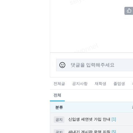
전체글
공지사항
재학생
졸업생
전체
분류
신입생 세연넷 가입 안내
[
1
]
공지
새내기 게시판 운영 지침
[
5
]
공지