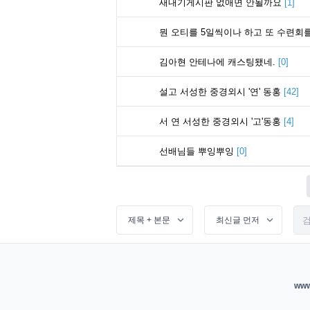
새내기게시판 없애면 안될까요
[
1
]
뭔 오티를 5일씩이나 하고 또 수련회
김아현 안테나에 캐스팅됐네.
[
0
]
설고 서성한 중경외시 '연' 동홍
[
42
]
서 연 서성한 중경외시 '고'동홍
[
4
]
선배님들 뿌잉뿌잉
[
0
]
www