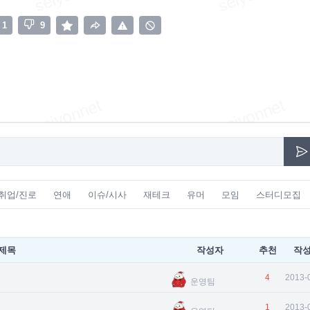
1
9
취업/진로
연애
이슈/시사
재테크
유머
모임
스터디모집
제목
작성자
추천
작
4
2013-
운영팀
1
2013-