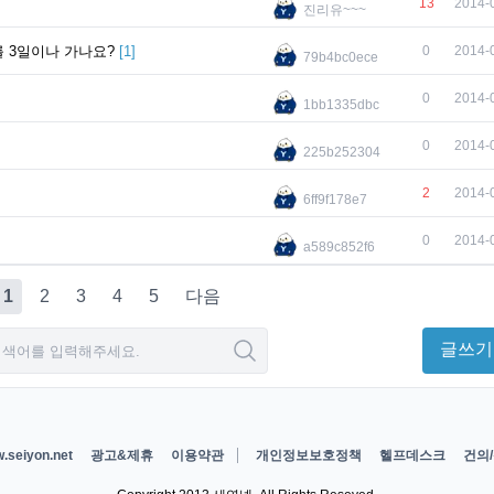
13
2014-
진리유~~~
를 3일이나 가나요?
[
1
]
0
2014-
79b4bc0ece
0
2014-
1bb1335dbc
0
2014-
225b252304
2
2014-
6ff9f178e7
0
2014-
a589c852f6
1
2
3
4
5
다음
글쓰기
.seiyon.net
광고&제휴
이용약관
개인정보보호정책
헬프데스크
건의