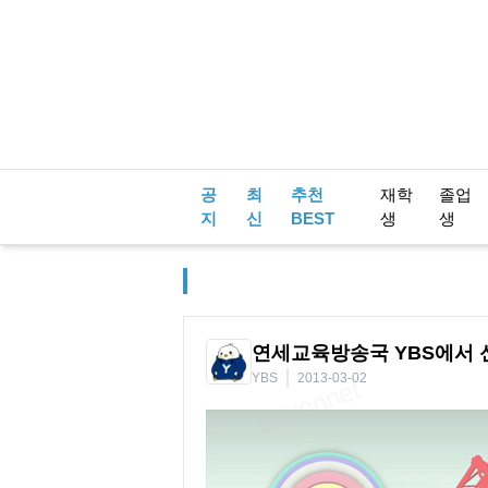
공
최
추천
재학
졸업
지
신
BEST
생
생
연세교육방송국 YBS에서 
YBS
2013-03-02