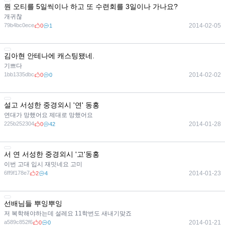
뭔 오티를 5일씩이나 하고 또 수련회를 3일이나 가나요?
개귀찮
79b4bc0ece
2014-02-05
0
1
김아현 안테나에 캐스팅됐네.
기쁘다
1bb1335dbc
2014-02-02
0
0
설고 서성한 중경외시 '연' 동홍
연대가 망했어요 제대로 망했어요
225b252304
2014-01-28
0
42
서 연 서성한 중경외시 '고'동홍
이번 고대 입시 재밋네요 고미
6ff9f178e7
2014-01-23
2
4
선배님들 뿌잉뿌잉
저 복학해야하는데 설레요 11학번도 새내기맞죠
a589c852f6
2014-01-21
0
0