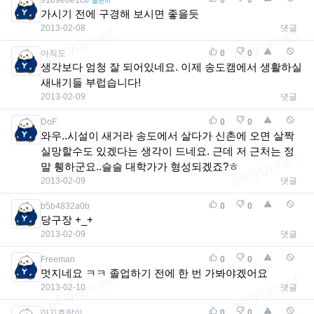
0
0
글쓴이
가시기 전에 구경해 보시면 좋을듯
2013-02-08
댓글
아직도
0
0
생각보다 엄청 잘 되어있네요. 이제 송도캠에서 생활하실
새내기들 부럽습니다!
2013-02-09
댓글
DoF
0
0
와우..시설이 새거라 송도에서 살다가 신촌에 오면 살짝
실망할수도 있겠다는 생각이 드네요. 근데 저 근처는 정
말 휑하군요..슬슬 대학가가 형성되겠죠?ㅎ
2013-02-09
댓글
b5b4832a0b
0
0
당구장 +_+
2013-02-09
댓글
Freeman
0
0
멋지네요 ㅋㅋ 졸업하기 전에 한 번 가봐야겠어요
2013-02-10
댓글
아기호랑이
0
0