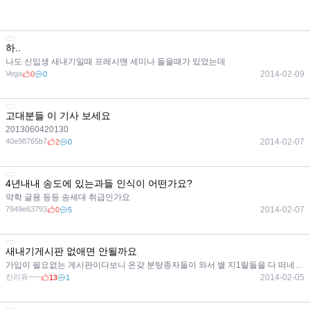
하..
나도 신입생 새내기일때 프레시맨 세미나 들을때가 있었는데
Vega
2014-02-09
0
0
고대분들 이 기사 보세요
2013060420130
40e98765b7
2014-02-07
2
0
4년내내 송도에 있는과들 인식이 어떤가요?
약학 글융 등등 송세대 취급인가요
7949e63793
2014-02-07
0
5
새내기게시판 없애면 안될까요
가입이 필요없는 게시판이다보니 온갖 분탕종자들이 와서 별 지1랄들을 다 떠네요 진짜 이래가지고 세연넷
진리유~~~
2014-02-05
13
1