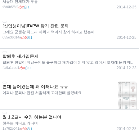
서울대 연세대가 투톱
f8d0b5f6f2
2014-12-25
2
1
[신입생아님]ID/PW 찾기 관련 문제
그래요 군생활 하느라 따위 까먹어서 찾기 하려고 했는데
055e36d14a
2014-12-25
0
1
탈퇴후 재가입문제
탈퇴후 한달이 지났음에도 불구하고 재가입이 되지 않고 있어서 몇차례 문의 메일을 보냈는데
ffa9a1ced1
2014-12-23
0
0
연대 들어왔는데 왜 이러나요 ㅠㅠ
이과나 문과나 완전 처참하게 고대한테 발렸네요
50427f05b8
2014-03-03
0
14
월 1,2교시 수영 하는분 없나여
첫주는 어디로 가나여
1a762b041a
2014-02-28
0
1