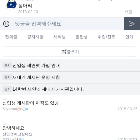
정어리
2013-02-13
댓글
전체글
공지사항
재학생
졸업생
취업/진로
연애
글쓰기
신입생 세연넷 가입 안내
공지
새내기 게시판 운영 지침
공지
14학번 세연넷 새내기 게시판입니다.
공지
신입생 게시판이 아직도 있넹
Beyonsei
2015-03-25
0
0
안녕하세요
신입생이고싶네요
한다라
2015-03-03
3
1