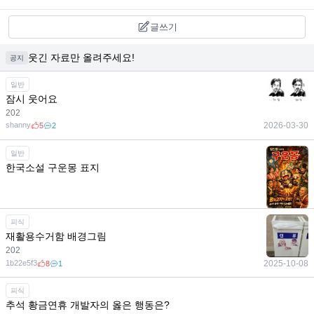
글쓰기
웃긴 자료만 올려주세요!
공지
일반
잠시 웃어요
202
shanny
2026-03-30
5
2
일반
한국소설 구운몽 표지
1b22e5f3
2025-12-21
3
1
피식
재활용수거함 배경그림
202
1b22e5f3
2025-10-08
8
1
피식
추석 황금연휴 개발자의 옳은 행동은?