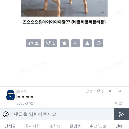
15
1
오천개
0
0
ㅋㅋㅋㅋ
2025-07-27
댓글
전체글
공지사항
재학생
졸업생
취업/진로
연애