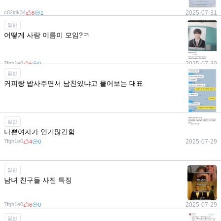
c02idk34
2025-07-31
8
1
일반
어떻게 사람 이름이 모임?ㅋ
7fgh1e0
2025-07-30
5
0
일반
커피랑 밥사주면서 남친있냐고 물어보는 대표
일반
나쁜여자가 인기많긴함
7fgh1e0
2025-07-29
7fgh1e0
2025-07-29
3
0
4
0
7fgh1e0
2025-08-02
6
1
일반
남녀 친구들 사진 특징
7fgh1e0
2025-07-29
6
0
일반