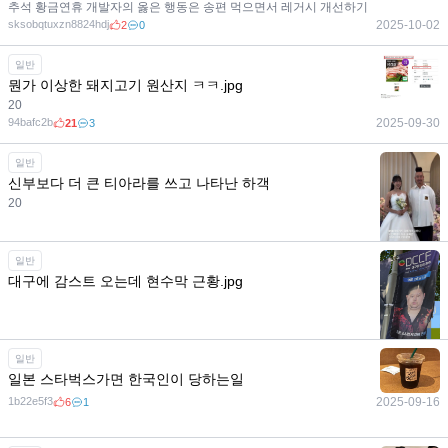
추석 황금연휴 개발자의 옳은 행동은 송편 먹으면서 레거시 개선하기
sksobqtuxzn8824hdj
2025-10-02
2
0
일반
뭔가 이상한 돼지고기 원산지 ㅋㅋ.jpg
20
94bafc2b
2025-09-30
21
3
일반
신부보다 더 큰 티아라를 쓰고 나타난 하객
20
일반
3ea14c87
2025-09-28
16
7
대구에 감스트 오는데 현수막 근황.jpg
일반
일본 스타벅스가면 한국인이 당하는일
1b22e5f3
2025-09-20
2
0
1b22e5f3
2025-09-16
6
1