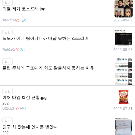
일반
귀멸 저가 코스프레.jpg
1b22e5f3
2025-09-09
8
1
일반
독도가 어디 땅이냐니까 대답 못하는 스트리머
7fgh1e0
2025-08-08
2
1
일반
물린 주식에 구조대가 와도 탈출하지 못하는 이유
일반
야채 타임 최신 근황.jpg
202
c02idk34
2025-07-31
7
1
일반
친구 차 탔는데 안내문 받았다
202