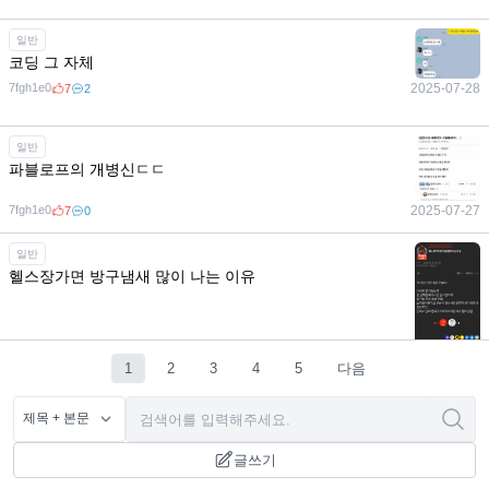
일반
코딩 그 자체
7fgh1e0
2025-07-28
7
2
일반
파블로프의 개병신ㄷㄷ
7fgh1e0
2025-07-27
7
0
일반
헬스장가면 방구냄새 많이 나는 이유
1
2
3
4
5
다음
글쓰기
7fgh1e0
2025-07-27
12
0