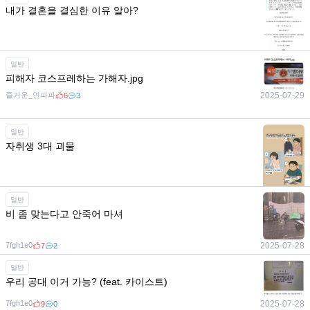
내가 결혼을 결심한 이유 알아?
7fgh1e0
2025-07-29
2
0
일반
피해자 코스프레하는 가해자.jpg
즐거운_연파파
2025-07-29
6
3
일반
자취생 3대 괴물
7fgh1e0
2025-07-28
8
0
일반
비 좀 맞는다고 안죽어 마셔
7fgh1e0
2025-07-28
7
2
일반
우리 공대 이거 가능? (feat. 카이스트)
7fgh1e0
2025-07-28
9
0