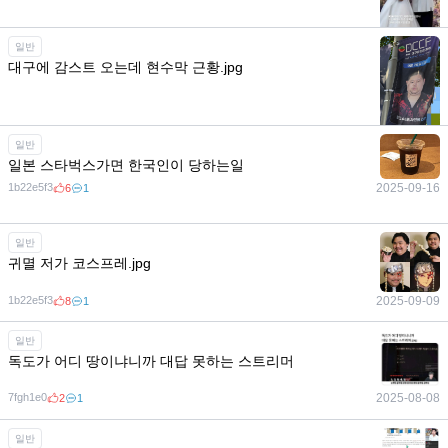
일반
3ea14c87
2025-09-28
16
7
대구에 감스트 오는데 현수막 근황.jpg
일반
일본 스타벅스가면 한국인이 당하는일
1b22e5f3
2025-09-20
2
0
1b22e5f3
2025-09-16
6
1
일반
귀멸 저가 코스프레.jpg
1b22e5f3
2025-09-09
8
1
일반
독도가 어디 땅이냐니까 대답 못하는 스트리머
7fgh1e0
2025-08-08
2
1
일반