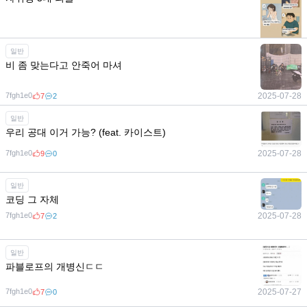
7fgh1e0
2025-07-28
8
0
일반
비 좀 맞는다고 안죽어 마셔
7fgh1e0
2025-07-28
7
2
일반
우리 공대 이거 가능? (feat. 카이스트)
7fgh1e0
2025-07-28
9
0
일반
코딩 그 자체
7fgh1e0
2025-07-28
7
2
일반
파블로프의 개병신ㄷㄷ
7fgh1e0
2025-07-27
7
0