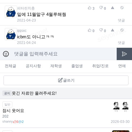
피터린치충
3
0
밑에 11월말구 4월루해줭
2021-04-23
댓글
qqsxc
0
0
icbm도 아니고ㅋㅋ
2021-04-24
댓글
전체글
공지사항
재학생
졸업생
취업/진로
연애
글쓰기
웃긴 자료만 올려주세요!
공지
일반
잠시 웃어요
202
shanny
2026-03-30
5
2