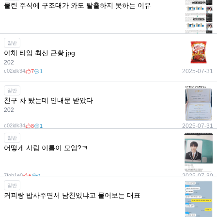
물린 주식에 구조대가 와도 탈출하지 못하는 이유
일반
야채 타임 최신 근황.jpg
202
c02idk34
2025-07-31
7
1
일반
친구 차 탔는데 안내문 받았다
202
c02idk34
2025-07-31
8
1
일반
어떻게 사람 이름이 모임?ㅋ
7fgh1e0
2025-07-30
5
0
일반
커피랑 밥사주면서 남친있냐고 물어보는 대표