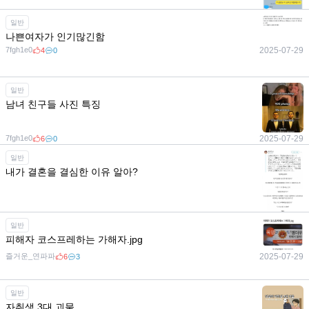
일반
나쁜여자가 인기많긴함
7fgh1e0
2025-07-29
7fgh1e0
2025-07-29
3
0
4
0
7fgh1e0
2025-08-02
6
1
일반
남녀 친구들 사진 특징
7fgh1e0
2025-07-29
6
0
일반
내가 결혼을 결심한 이유 알아?
7fgh1e0
2025-07-29
2
0
일반
피해자 코스프레하는 가해자.jpg
즐거운_연파파
2025-07-29
6
3
일반
자취생 3대 괴물