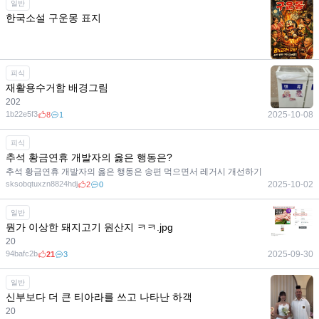
일반
한국소설 구운몽 표지
1b22e5f3
2025-12-21
3
1
피식
재활용수거함 배경그림
202
1b22e5f3
2025-10-08
8
1
피식
추석 황금연휴 개발자의 옳은 행동은?
추석 황금연휴 개발자의 옳은 행동은 송편 먹으면서 레거시 개선하기
sksobqtuxzn8824hdj
2025-10-02
2
0
일반
뭔가 이상한 돼지고기 원산지 ㅋㅋ.jpg
20
94bafc2b
2025-09-30
21
3
일반
신부보다 더 큰 티아라를 쓰고 나타난 하객
20