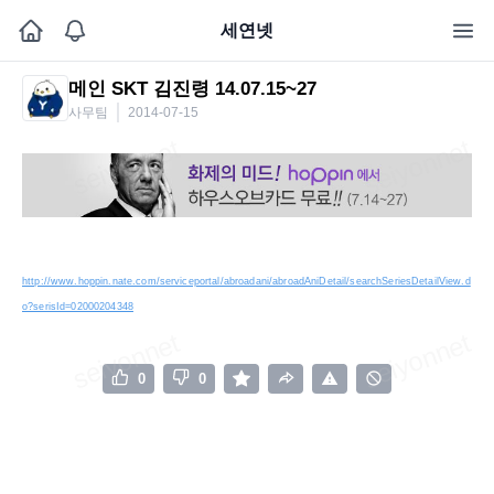
세연넷
메인 SKT 김진령 14.07.15~27
사무팀
2014-07-15
http://www.hoppin.nate.com/serviceportal/abroadani/abroadAniDetail/searchSeriesDetailView.d
o?serisId=02000204348
0
0