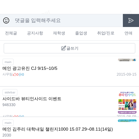
전체글
공지사항
재학생
졸업생
취업/진로
연애
글쓰기
main
메인 광고유진 CJ 9/15~10/5
사무팀
2015-09-15
0
0
sidebar
사이드바 뷰티인사이드 이벤트
946330
사무팀
2015-08-05
0
0
main
메인 김주리 대학내일 챌린지1000 15.07.29~08.11(14일)
2030