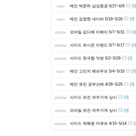
메인 박준하 삼성증권 5/27~6/9
[
0
main
메인 김영현 네이버 5/18~5/26
[
0
]
main
모바일 김다예 이베이 5/7~5/31
[
0
mobile
사이드 유시온 이랜드 5/7~5/17
[
0
sidebar
사이드 한규협 직방 5/2~5/29
[
0
]
sidebar
메인 고민지 해피무브 5/4~5/10
[
0
main
메인 유진 공부선배 4/28~5/25
[
0
]
main
사이드 유진 여우가게 상시
[
0
]
sidebar
모바일 유진 여우가게 상시
[
0
]
mobile
사이드 박혜원 아큐브 4/15~5/14
[
sidebar