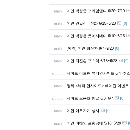
메인 박성준 프라임엠디 6/20~7/19
main
메인 안길상 T전화 6/15~6/28
[
0
]
main
메인 박정은 롯데시네마 6/10~6/16
main
[예약] 메인 최진환 9/7~9/20
[
0
]
main
메인 최진환 포스텍 6/15~6/28
[
0
]
main
사이드 이보현 뷰티인사이드 6/4~취
sidebar
영화 <뷰티 인사이드> 예매권 이벤트
main
사이드 오용호 빙글 6/3~6/7
[
0
]
sidebar
메인 여우가게 상시
[
0
]
main
메인 이혜인 포항공대 5/18~5/29
[
main