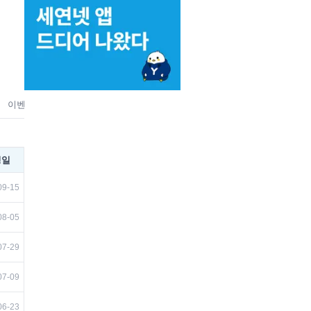
이벤트
홍보
맛집&상권
벼룩시장
취미
뉴스/미디어
유
성일
09-15
08-05
07-29
07-09
06-23