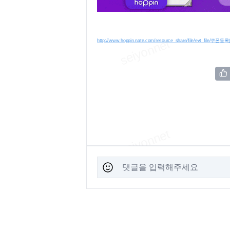
http://www.hoppin.nate.com/resource_share/file/evt_file/
쿠폰등록