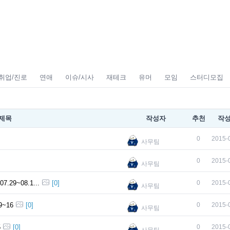
취업/진로
연애
이슈/시사
재테크
유머
모임
스터디모집
제목
작성자
추천
작
0
2015-
사무팀
0
2015-
사무팀
 대학내일 챌린지1000 15.07.29~08.1...
[
0
]
0
2015-
사무팀
~16
[
0
]
0
2015-
사무팀
5
[
0
]
0
2015-