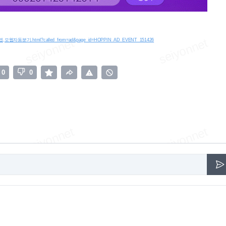
앱,
모웹자동분기.html
?called_from=ad&page_id=HOPPIN_AD_EVENT_151426
0
0