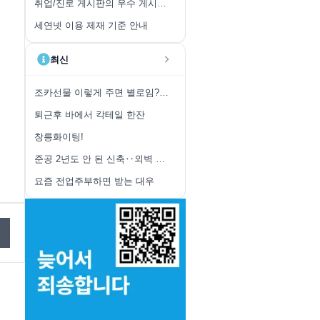
취업/진로 게시판의 우수 게시글 취합 안내
세연넷 이용 제재 기준 안내
최신
조카선물 이렇게 주면 별로임?(졸붕부모님 도움ㅜ)
퇴근후 바에서 칵테일 한잔
창릉화이팅!
준공 2년도 안 된 신축‥외벽 테라스 '와르르'
요즘 전업주부하면 받는 대우