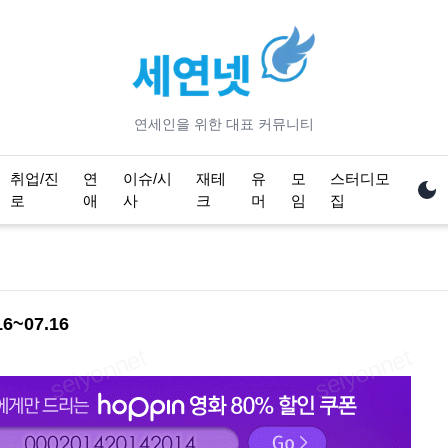
연세
인을 위한 대표 커뮤니티
취업/진
연
이슈/시
재테
유
모
스터디모
로
애
사
크
머
임
집
6~07.16