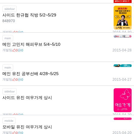
개발팀
2015-05-06
0
0
sidebar
사이드 한규협 직방 5/2~5/29
848970
개발팀
2015-04-30
0
0
main
메인 고민지 해피무브 5/4~5/10
개발팀
2015-04-28
0
0
main
메인 유진 공부선배 4/28~5/25
개발팀
2015-04-27
0
0
sidebar
사이드 유진 여우가게 상시
개발팀
2015-04-20
0
0
mobile
모바일 유진 여우가게 상시
개발팀
2015-04-20
0
0