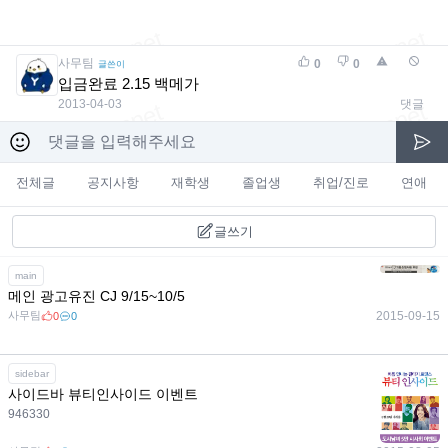
사무팀
0
0
글쓴이
입금완료 2.15 백메가
2013-04-03
댓글
전체글
공지사항
재학생
졸업생
취업/진로
연애
글쓰기
main
메인 광고유진 CJ 9/15~10/5
사무팀
2015-09-15
0
0
sidebar
사이드바 뷰티인사이드 이벤트
946330