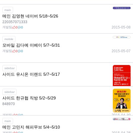
main
메인 김영현 네이버 5/18~5/26
220357071333
개발팀
2015-05-08
0
0
mobile
모바일 김다예 이베이 5/7~5/31
개발팀
2015-05-07
0
0
sidebar
사이드 유시온 이랜드 5/7~5/17
개발팀
2015-05-06
0
0
sidebar
사이드 한규협 직방 5/2~5/29
848970
개발팀
2015-04-30
0
0
main
메인 고민지 해피무브 5/4~5/10
개발팀
2015-04-28
0
0