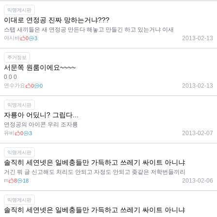
익명게시판
이대로 연정공 진짜 망하는거냐???
스탭 새끼들은 새 연정공 만든다 해놓고 만들긴 하고 있는거냐 이새
야시바
2013-02-13
0
3
주거정보
서문쪽 원룸이에요~~~~
0 0 0
연수가요
2013-02-13
0
0
익명게시판
자룡아 어딨니? 그립다...
연정공의 아이콘 우리 조자룡
유비
2013-02-07
0
3
익명게시판
솔직히 세연넷은 일베충들만 가득하고 쓰레기 싸이트 아니냐
거긴 뭐 글 신고해도 처리도 안되고 자정도 안되고 좆같은 저학번들끼리
m
2013-02-06
8
18
익명게시판
솔직히 세연넷은 일베충들만 가득하고 쓰레기 싸이트 아니냐