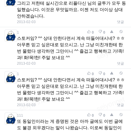
그리고 저한테 실시간으로 리플다신 님의 글투가 모두 동
일했습니다. 이것은 무엇일까요. 이젠 저도 더이상 상대
안하겠습니다.
2013-02-03
댓글
1
0
0
스토커임? ^^ 상대 안한다면서 계속 떠들어대시네? ㅎㅎ
아무튼 믿고 싶은대로 믿으시고. 난 그냥 미친개한테 한
번 물렸다 생각하면 그만이니 ^^ 즐겁고 행복하고 가!족!
과! 화!목!한! 주말 보내요 ^^
2013-02-03
댓글
1
0
0
스토커임? ^^ 상대 안한다면서 계속 떠들어대시네? ㅎㅎ
아무튼 믿고 싶은대로 믿으시고. 난 그냥 미친개한테 한
번 물렸다 생각하면 그만이니 ^^ 즐겁고 행복하고 가!족!
과! 화!목!한! 주말 보내요 ^^
2013-02-03
댓글
111
0
0
또 동일인이라는 게 증명된 것은 아까 글에도 이번 글에
도 불경 외우겠다는 말이 나왔습니다. 이로써 동일인이