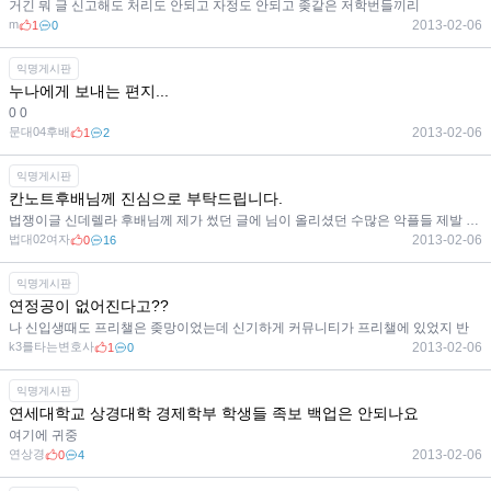
거긴 뭐 글 신고해도 처리도 안되고 자정도 안되고 좆같은 저학번들끼리
m
2013-02-06
1
0
익명게시판
누나에게 보내는 편지...
0 0
문대04후배
2013-02-06
1
2
익명게시판
칸노트후배님께 진심으로 부탁드립니다.
법쟁이글 신데렐라 후배님께 제가 썼던 글에 님이 올리셨던 수많은 악플들 제발 지워주시면 안될까요 부탁드
법대02여자
2013-02-06
0
16
익명게시판
연정공이 없어진다고??
나 신입생때도 프리챌은 좆망이었는데 신기하게 커뮤니티가 프리챌에 있었지 반
k3를타는변호사
2013-02-06
1
0
익명게시판
연세대학교 상경대학 경제학부 학생들 족보 백업은 안되나요
여기에 귀중
연상경
2013-02-06
0
4