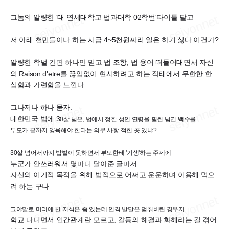
그놈의 알량한 '대 연세대학교 법과대학 02학번'타이틀 달고
저 아래 천민들이나 하는 시급 4~5천원짜리 일은 하기 싫다 이건가?
알량한 학벌 간판 하나만 믿고 법 조항, 법 용어 떠들어대면서 자신
의 Raison d'etre를 끊임없이 현시하려고 하는 작태에서 무한한 한
심함과 가련함을 느낀다.
그나저나 하나 묻자.
대한민국 법에 3
0살 넘은, 법에서 정한 성인 연령을 훨씬 넘긴 백수를
부모가 끝까지 양육해야 한다는 의무 사항 적힌 곳 있냐?
30살 넘어서까지 밥벌이 못하면서 부모한테 '기생'하는 주제에
누군가 안쓰러워서 몇마디 달아준 글마저
자신의 이기적 목적을 위해 법적으로 어쩌고 운운하며 이용해 먹으
려 하는 구나
그야말로 머리에 찬 지식은 좀 있는데 인격 발달은 멈춰버린 경우지.
학교 다니면서 인간관계란 모르고, 갈등의 해결과 화해라는 걸 겪어