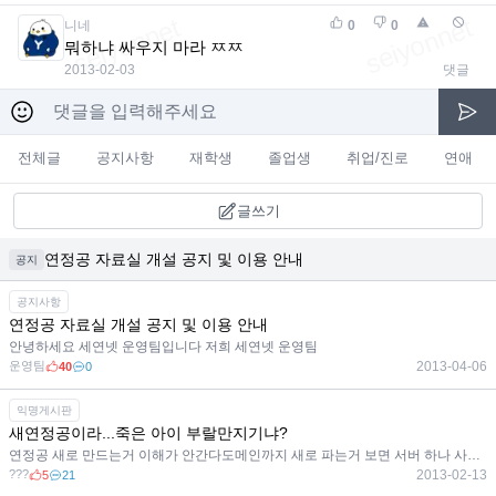
니네
0
0
뭐하냐 싸우지 마라 ㅉㅉ
2013-02-03
댓글
전체글
공지사항
재학생
졸업생
취업/진로
연애
글쓰기
연정공 자료실 개설 공지 및 이용 안내
공지
공지사항
연정공 자료실 개설 공지 및 이용 안내
안녕하세요 세연넷 운영팀입니다 저희 세연넷 운영팀
운영팀
2013-04-06
40
0
익명게시판
새연정공이라...죽은 아이 부랄만지기냐?
연정공 새로 만드는거 이해가 안간다도메인까지 새로 파는거 보면 서버 하나 사들여서 작업하는거 같은데
???
2013-02-13
5
21