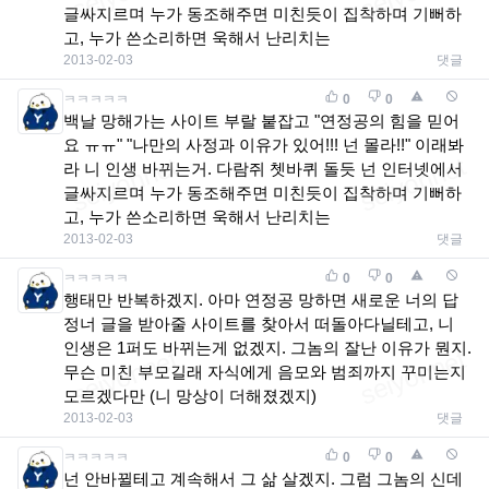
글싸지르며 누가 동조해주면 미친듯이 집착하며 기뻐하
고, 누가 쓴소리하면 욱해서 난리치는
2013-02-03
댓글
ㅋㅋㅋㅋㅋ
0
0
백날 망해가는 사이트 부랄 붙잡고 "연정공의 힘을 믿어
요 ㅠㅠ" "나만의 사정과 이유가 있어!!! 넌 몰라!!" 이래봐
라 니 인생 바뀌는거. 다람쥐 쳇바퀴 돌듯 넌 인터넷에서
글싸지르며 누가 동조해주면 미친듯이 집착하며 기뻐하
고, 누가 쓴소리하면 욱해서 난리치는
2013-02-03
댓글
ㅋㅋㅋㅋㅋ
0
0
행태만 반복하겠지. 아마 연정공 망하면 새로운 너의 답
정너 글을 받아줄 사이트를 찾아서 떠돌아다닐테고, 니
인생은 1퍼도 바뀌는게 없겠지. 그놈의 잘난 이유가 뭔지.
무슨 미친 부모길래 자식에게 음모와 범죄까지 꾸미는지
모르겠다만 (니 망상이 더해졌겠지)
2013-02-03
댓글
ㅋㅋㅋㅋㅋ
0
0
넌 안바뀔테고 계속해서 그 삶 살겠지. 그럼 그놈의 신데