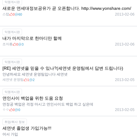
익명게시판
새로운 연세대정보공유가 곧 오픈합니다. http://www.yonshare.com/
스탭
2013-02-06
0
60
익명게시판
내가 마지막으로 한마디만 할께
조자룡
2013-02-06
0
3
익명게시판
[RE] 세연넷을 믿을 수 있나?(세연넷 운영팀에서 답변 드립니다)
안녕하세요 세연넷 운영팀입니다 세연넷
세연넷 운영팀
2013-02-05
1
2
익명게시판
연인사이 백업을 위한 도움 요청
연정공 백업은 걱정 마시고 연인사이도 백업 하고 싶은데
ㅇㅇ
2013-02-05
0
0
취업/회사 정보
세연넷 졸업생 가입가능!!!
어서 가입