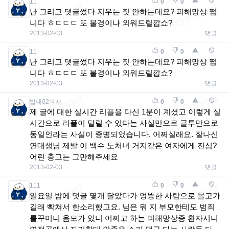
11
0
0
난 그리고 댓글썼다 지우는 짓 안하는데요? 피해망상 쩝
니다 ㅎㄷㄷㄷ 또 불경이나 외워드릴깝쇼?
2013-02-03
댓글
11
0
0
난 그리고 댓글썼다 지우는 짓 안하는데요? 피해망상 쩝
니다 ㅎㄷㄷㄷ 또 불경이나 외워드릴깝쇼?
2013-02-03
댓글
법대02여자
0
0
제 글에 대한 실시간 리플을 다신 1분이 계셨고 이렇게 실
시간으로 리플이 달릴 수 있다는 사실만으로 글투만으로
동일인라는 사실이 증명되었습니다. 어쩌실래요. 잘나신
연대생님 제발 이 백수 노처녀 거지같은 여자에게 진심?
어린 충고는 그만해주세요
2013-02-03
댓글
111
0
0
일요일 밤에 댓글 몇개 달았다가 엉뚱한 사람으로 몰고가
길래 빡쳐서 한소리했고요. 님은 뭐 지 부모한테도 범죄
를꾸미니 음모가 있니 어쩌고 하는 피해망상증 환자시니