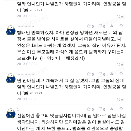
렐라 언니인가 나발인가 하염없이 기다리며 "연정공을 믿
어!"봐 ㅋㅋㅋ
2013-02-03
댓글
ㅋㅋㅋㅋㅋ
0
0
행태만 반복하겠지. 아마 연정공 망하면 새로운 너의 답
정너 글을 받아줄 사이트를 찾아서 떠돌아다닐테고, 니
인생은 1퍼도 바뀌는게 없겠지. 그놈의 잘난 이유가 뭔지.
무슨 미친 부모길래 자식에게 음모와 범죄까지 꾸미는지
모르겠다만 (니 망상이 더해졌겠지)
2013-02-03
댓글
ㅋㅋㅋㅋㅋ
0
0
넌 안바뀔테고 계속해서 그 삶 살겠지. 그럼 그놈의 신데
렐라 언니인가 나발인가 하염없이 기다리며 "연정공을 믿
어!"봐 ㅋㅋㅋ
2013-02-03
댓글
1
0
0
진심어린 충고의 댓글감사합니다.내 님 말대로 집을 나갈
생각입니다. 죄송하지만 드라마같은 일이 현실에서도 일
어난다는 게 저 또한 슬프고. 범죄를 객관적으로 증명할