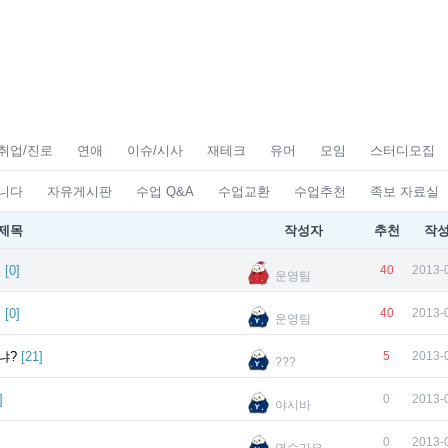
취업/진로
연애
이슈/시사
재테크
유머
모임
스터디모집
니다
자유게시판
수업 Q&A
수업교환
수업추천
족보 자료실
제목
작성자
추천
작
내
[
0
]
40
2013-
운영팀
내
[
0
]
40
2013-
운영팀
냐?
[
21
]
5
2013-
???
]
0
2013-
야시바
0
2013-