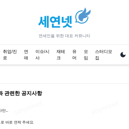
연세
인을 위한 대표 커뮤니티
취업/진
연
이슈/시
재테
유
모
스터디모
로
애
사
크
머
임
집
전과 관련한 공지사항
...
om으로 바로 연락 주세요.