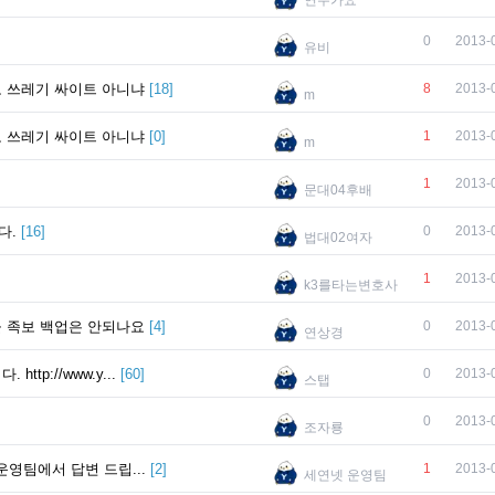
연수가요
0
2013-
유비
 쓰레기 싸이트 아니냐
[
18
]
8
2013-
m
 쓰레기 싸이트 아니냐
[
0
]
1
2013-
m
1
2013-
문대04후배
다.
[
16
]
0
2013-
법대02여자
1
2013-
k3를타는변호사
 족보 백업은 안되나요
[
4
]
0
2013-
연상경
tp://www.y...
[
60
]
0
2013-
스탭
0
2013-
조자룡
운영팀에서 답변 드립...
[
2
]
1
2013-
세연넷 운영팀