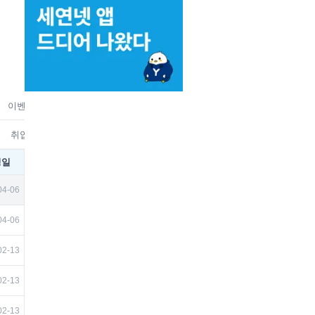
이벤트
홍보
맛집&상권
벼룩시장
취미
뉴스/미디어
유
취업/회사 정보
고시정보
재테크게시판
교환학생게시판
유학
성일
04-06
04-06
02-13
02-13
02-13