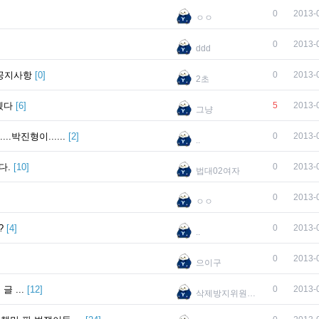
0
2013-
ㅇㅇ
0
2013-
ddd
 공지사항
[
0
]
0
2013-
2초
겠다
[
6
]
5
2013-
그냥
.박진형이......
[
2
]
0
2013-
..
다.
[
10
]
0
2013-
법대02여자
0
2013-
ㅇㅇ
?
[
4
]
0
2013-
..
0
2013-
으이구
보는 글 ...
[
12
]
0
2013-
삭제방지위원회 흠 흠