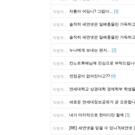
자룡아 어딨니? 그립다...
[
3
]
익명게시판
솔직히 세연넷은 일베충들만 가득하고
익명게시판
솔직히 세연넷은 일베충들만 가득하고
익명게시판
누나에게 보내는 편지...
[
2
]
익명게시판
칸노트후배님께 진심으로 부탁드립니
익명게시판
연정공이 없어진다고??
[
0
]
익명게시판
연세대학교 상경대학 경제학부 학생들
익명게시판
새로운 연세대정보공유가 곧 오픈합니다. ht
익명게시판
내가 마지막으로 한마디만 할께
[
3
]
익명게시판
[RE] 세연넷을 믿을 수 있나?(세연넷 
익명게시판