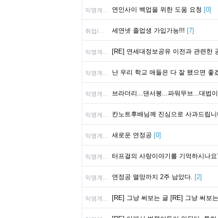
연인사이 백업을 위한 도움 요청
[
0
]
익명게시판
세연넷 졸업생 가입가능!!!
[
7
]
취업/회사 정보
[RE] 연세대정보공유 이전과 관련한
익명게시판
난 우리 학교 애들은 다 잘 됐으면 좋
익명게시판
브라더리...댄서봉...파워무브...대법이...
익명게시판
칸노트후배님께 진심으로 사과드립니
익명게시판
새로운 연정공
[
0
]
익명게시판
터프걸의 사랑이야기를 기억하시나요
익명게시판
연정공 멸망까지 2주 남았다.
[
2
]
익명게시판
[RE] 그냥 써보는 글 [RE] 그냥 써
익명게시판