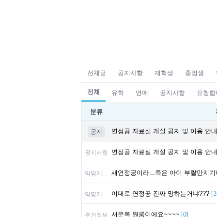
전체글
공지사항
재학생
졸업생
전체
유학
연애
공지사항
요청합
분류
연정공 자료실 개설 공지 및 이용 안
공지
연정공 자료실 개설 공지 및 이용 안
공지사항
새연정공이라...죽은 아이 부랄만지기
익명게시판
이대로 연정공 진짜 망하는거냐???
[
3
익명게시판
서문쪽 원룸이에요~~~~
[
0
]
주거정보