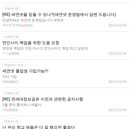
익명게시판
[RE] 세연넷을 믿을 수 있나?(세연넷 운영팀에서 답변 드립니다)
안녕하세요 세연넷 운영팀입니다 세연넷
세연넷 운영팀
2013-02-05
1
2
익명게시판
연인사이 백업을 위한 도움 요청
연정공 백업은 걱정 마시고 연인사이도 백업 하고 싶은데
ㅇㅇ
2013-02-05
0
0
취업/회사 정보
세연넷 졸업생 가입가능!!!
어서 가입
ddd
2013-02-05
0
7
익명게시판
[RE] 연세대정보공유 이전과 관련한 공지사항
2월 촌데 훙머하니 얘들아
2초
2013-02-04
0
0
익명게시판
난 우리 학교 애들은 다 잘 됐으면 좋겠다