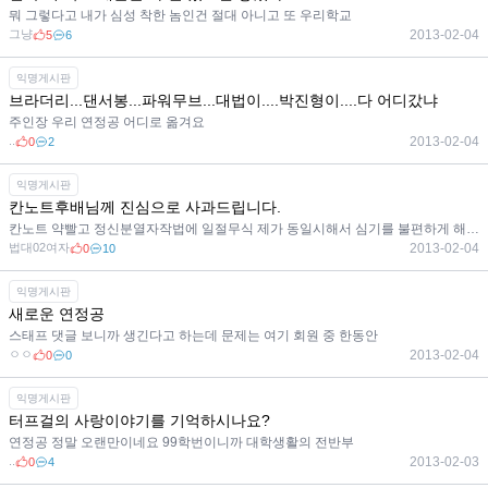
뭐 그렇다고 내가 심성 착한 놈인건 절대 아니고 또 우리학교
그냥
2013-02-04
5
6
익명게시판
브라더리...댄서봉...파워무브...대법이....박진형이....다 어디갔냐
주인장 우리 연정공 어디로 옮겨요
..
2013-02-04
0
2
익명게시판
칸노트후배님께 진심으로 사과드립니다.
칸노트 약빨고 정신분열자작법에 일절무식 제가 동일시해서 심기를 불편하게 해드린 점 죄송합니다
법대02여자
2013-02-04
0
10
익명게시판
새로운 연정공
스태프 댓글 보니까 생긴다고 하는데 문제는 여기 회원 중 한동안
ㅇㅇ
2013-02-04
0
0
익명게시판
터프걸의 사랑이야기를 기억하시나요?
연정공 정말 오랜만이네요 99학번이니까 대학생활의 전반부
..
2013-02-03
0
4