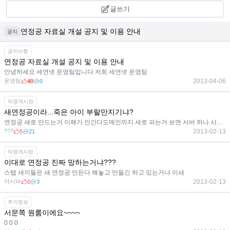
글쓰기
연정공 자료실 개설 공지 및 이용 안내
공지
공지사항
연정공 자료실 개설 공지 및 이용 안내
안녕하세요 세연넷 운영팀입니다 저희 세연넷 운영팀
운영팀
2013-04-06
40
0
익명게시판
새연정공이라...죽은 아이 부랄만지기냐?
연정공 새로 만드는거 이해가 안간다도메인까지 새로 파는거 보면 서버 하나 사들여서 작업하는거 같은데
???
2013-02-13
5
21
익명게시판
이대로 연정공 진짜 망하는거냐???
스탭 새끼들은 새 연정공 만든다 해놓고 만들긴 하고 있는거냐 이새
야시바
2013-02-13
0
3
주거정보
서문쪽 원룸이에요~~~~
0 0 0