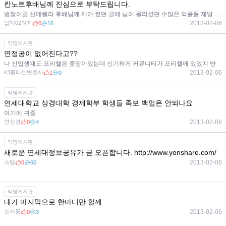
칸노트후배님께 진심으로 부탁드립니다.
법쟁이글 신데렐라 후배님께 제가 썼던 글에 님이 올리셨던 수많은 악플들 제발 지워주시면 안될까요 부탁드
법대02여자
2013-02-06
0
16
익명게시판
연정공이 없어진다고??
나 신입생때도 프리챌은 좆망이었는데 신기하게 커뮤니티가 프리챌에 있었지 반
k3를타는변호사
2013-02-06
1
0
익명게시판
연세대학교 상경대학 경제학부 학생들 족보 백업은 안되나요
여기에 귀중
연상경
2013-02-06
0
4
익명게시판
새로운 연세대정보공유가 곧 오픈합니다. http://www.yonshare.com/
스탭
2013-02-06
0
60
익명게시판
내가 마지막으로 한마디만 할께
조자룡
2013-02-06
0
3