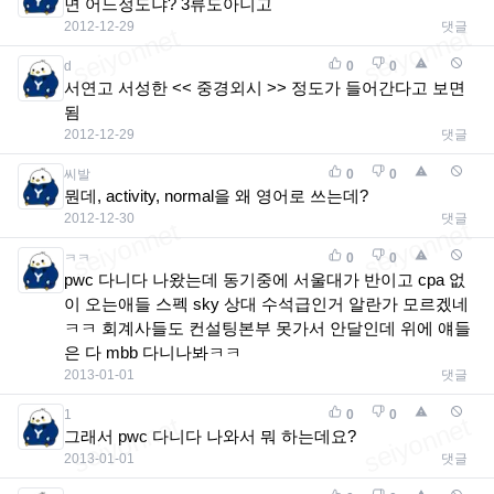
면 어느정도냐? 3류도아니고
2012-12-29
댓글
d
0
0
서연고 서성한 << 중경외시 >> 정도가 들어간다고 보면
됨
2012-12-29
댓글
씨발
0
0
뭔데, activity, normal을 왜 영어로 쓰는데?
2012-12-30
댓글
ㅋㅋ
0
0
pwc 다니다 나왔는데 동기중에 서울대가 반이고 cpa 없
이 오는애들 스펙 sky 상대 수석급인거 알란가 모르겠네
ㅋㅋ 회계사들도 컨설팅본부 못가서 안달인데 위에 얘들
은 다 mbb 다니나봐ㅋㅋ
2013-01-01
댓글
1
0
0
그래서 pwc 다니다 나와서 뭐 하는데요?
2013-01-01
댓글