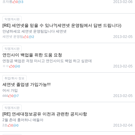
조자룡
2013-02-06
0
3
익명게시판
[RE] 세연넷을 믿을 수 있나?(세연넷 운영팀에서 답변 드립니다)
안녕하세요 세연넷 운영팀입니다 세연넷
세연넷 운영팀
2013-02-05
1
2
익명게시판
연인사이 백업을 위한 도움 요청
연정공 백업은 걱정 마시고 연인사이도 백업 하고 싶은데
ㅇㅇ
2013-02-05
0
0
취업/회사 정보
세연넷 졸업생 가입가능!!!
어서 가입
ddd
2013-02-05
0
7
익명게시판
[RE] 연세대정보공유 이전과 관련한 공지사항
2월 촌데 훙머하니 얘들아
2초
2013-02-04
0
0