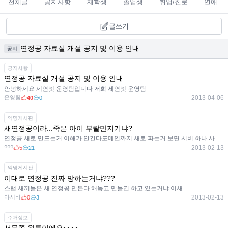
전체글
공지사항
재학생
졸업생
취업/진로
연애
글쓰기
연정공 자료실 개설 공지 및 이용 안내
공지
공지사항
연정공 자료실 개설 공지 및 이용 안내
안녕하세요 세연넷 운영팀입니다 저희 세연넷 운영팀
운영팀
2013-04-06
40
0
익명게시판
새연정공이라...죽은 아이 부랄만지기냐?
연정공 새로 만드는거 이해가 안간다도메인까지 새로 파는거 보면 서버 하나 사들여서 작업하는거 같은데
???
2013-02-13
5
21
익명게시판
이대로 연정공 진짜 망하는거냐???
스탭 새끼들은 새 연정공 만든다 해놓고 만들긴 하고 있는거냐 이새
야시바
2013-02-13
0
3
주거정보