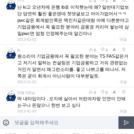
ㅋㅋ
0
0
난 ki고 오년차에 은행 ib로 이직햇는데 왜? 일반대기업보
단 당연히 훨씬 좋은덴데 첫댓글보고 어이가없어서ㅋㅋ
pwc같은 회계법인쪽은 맥킨지같은데랑 아예 다른분야고
기업금융에서 꼭 필요한 분야라 금융권 커리어 쌓는데 삼
일pwc면 엄청 인정해주는데 알긴아나
2013-01-01
댓글
ib
0
0
뭔소리야 기업금융에서 꼭 필요한 분야는 TS FAS같은거
고 저기서 말하는 컨설팅은 기업금융하고 거의 관련없는
거인거 알면서 왜그런소리를. 좋고 나쁘고를 떠나서. 저
쪽은 굳이 회계사 아닌사람이 대부분일듯.
2013-01-02
댓글
연봉 5천남
0
0
딱 내타입이다 . 오지에 살아서 저런여자랑 인연이 안돼
는구나 돈많으니 한번 보고 싶다
2013-01-03
댓글