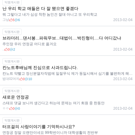
익명게시판
난 우리 학교 애들은 다 잘 됐으면 좋겠다
뭐 그렇다고 내가 심성 착한 놈인건 절대 아니고 또 우리학교
그냥
2013-02-04
5
6
익명게시판
브라더리...댄서봉...파워무브...대법이....박진형이....다 어디갔냐
주인장 우리 연정공 어디로 옮겨요
..
2013-02-04
0
2
익명게시판
칸노트후배님께 진심으로 사과드립니다.
칸노트 약빨고 정신분열자작법에 일절무식 제가 동일시해서 심기를 불편하게 해드린 점 죄송합니다
법대02여자
2013-02-04
0
10
익명게시판
새로운 연정공
스태프 댓글 보니까 생긴다고 하는데 문제는 여기 회원 중 한동안
ㅇㅇ
2013-02-04
0
0
익명게시판
터프걸의 사랑이야기를 기억하시나요?
연정공 정말 오랜만이네요 99학번이니까 대학생활의 전반부