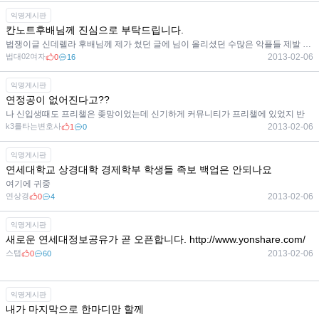
익명게시판
칸노트후배님께 진심으로 부탁드립니다.
법쟁이글 신데렐라 후배님께 제가 썼던 글에 님이 올리셨던 수많은 악플들 제발 지워주시면 안될까요 부탁드
법대02여자
2013-02-06
0
16
익명게시판
연정공이 없어진다고??
나 신입생때도 프리챌은 좆망이었는데 신기하게 커뮤니티가 프리챌에 있었지 반
k3를타는변호사
2013-02-06
1
0
익명게시판
연세대학교 상경대학 경제학부 학생들 족보 백업은 안되나요
여기에 귀중
연상경
2013-02-06
0
4
익명게시판
새로운 연세대정보공유가 곧 오픈합니다. http://www.yonshare.com/
스탭
2013-02-06
0
60
익명게시판
내가 마지막으로 한마디만 할께