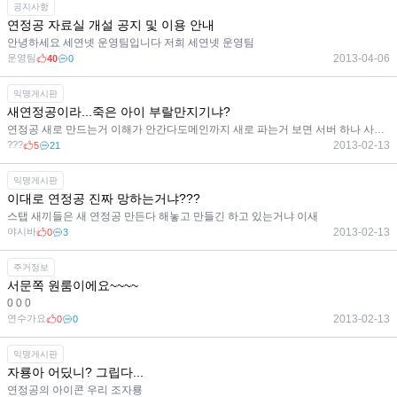
공지사항
연정공 자료실 개설 공지 및 이용 안내
안녕하세요 세연넷 운영팀입니다 저희 세연넷 운영팀
운영팀
2013-04-06
40
0
익명게시판
새연정공이라...죽은 아이 부랄만지기냐?
연정공 새로 만드는거 이해가 안간다도메인까지 새로 파는거 보면 서버 하나 사들여서 작업하는거 같은데
???
2013-02-13
5
21
익명게시판
이대로 연정공 진짜 망하는거냐???
스탭 새끼들은 새 연정공 만든다 해놓고 만들긴 하고 있는거냐 이새
야시바
2013-02-13
0
3
주거정보
서문쪽 원룸이에요~~~~
0 0 0
연수가요
2013-02-13
0
0
익명게시판
자룡아 어딨니? 그립다...
연정공의 아이콘 우리 조자룡