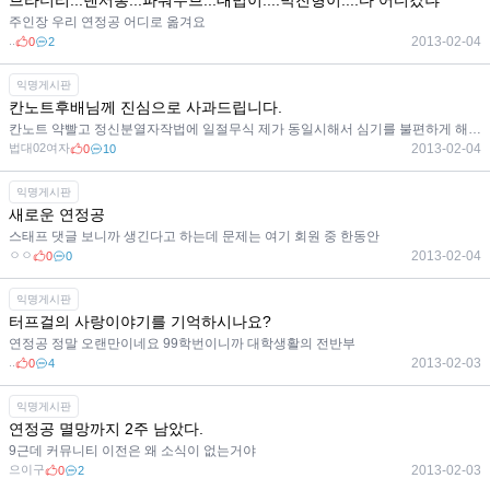
브라더리...댄서봉...파워무브...대법이....박진형이....다 어디갔냐
주인장 우리 연정공 어디로 옮겨요
..
2013-02-04
0
2
익명게시판
칸노트후배님께 진심으로 사과드립니다.
칸노트 약빨고 정신분열자작법에 일절무식 제가 동일시해서 심기를 불편하게 해드린 점 죄송합니다
법대02여자
2013-02-04
0
10
익명게시판
새로운 연정공
스태프 댓글 보니까 생긴다고 하는데 문제는 여기 회원 중 한동안
ㅇㅇ
2013-02-04
0
0
익명게시판
터프걸의 사랑이야기를 기억하시나요?
연정공 정말 오랜만이네요 99학번이니까 대학생활의 전반부
..
2013-02-03
0
4
익명게시판
연정공 멸망까지 2주 남았다.
9근데 커뮤니티 이전은 왜 소식이 없는거야
으이구
2013-02-03
0
2