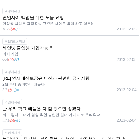
익명게시판
연인사이 백업을 위한 도움 요청
연정공 백업은 걱정 마시고 연인사이도 백업 하고 싶은데
ㅇㅇ
2013-02-05
0
0
취업/회사 정보
세연넷 졸업생 가입가능!!!
어서 가입
ddd
2013-02-05
0
7
익명게시판
[RE] 연세대정보공유 이전과 관련한 공지사항
2월 촌데 훙머하니 얘들아
2초
2013-02-04
0
0
익명게시판
난 우리 학교 애들은 다 잘 됐으면 좋겠다
뭐 그렇다고 내가 심성 착한 놈인건 절대 아니고 또 우리학교
그냥
2013-02-04
5
6
익명게시판