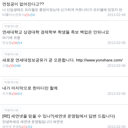
연정공이 없어진다고??
나 신입생때도 프리챌은 좆망이었는데 신기하게 커뮤니티가 프리챌에 있었지 반
k3를타는변호사
2013-02-06
1
0
익명게시판
연세대학교 상경대학 경제학부 학생들 족보 백업은 안되나요
여기에 귀중
연상경
2013-02-06
0
4
익명게시판
새로운 연세대정보공유가 곧 오픈합니다. http://www.yonshare.com/
스탭
2013-02-06
0
60
익명게시판
내가 마지막으로 한마디만 할께
조자룡
2013-02-06
0
3
익명게시판
[RE] 세연넷을 믿을 수 있나?(세연넷 운영팀에서 답변 드립니다)
안녕하세요 세연넷 운영팀입니다 세연넷
세연넷 운영팀
2013-02-05
1
2