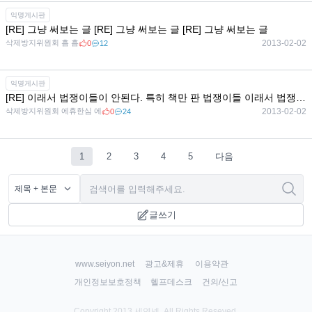
익명게시판
[RE] 그냥 써보는 글 [RE] 그냥 써보는 글 [RE] 그냥 써보는 글
삭제방지위원회 흠 흠
2013-02-02
0
12
익명게시판
[RE] 이래서 법쟁이들이 안된다. 특히 책만 판 법쟁이들 이래서 법쟁이들이 안된다. 특히 책만 판 법쟁이들 이래서 법쟁이들이 안된다. 특히 책만 판 법쟁이들
삭제방지위원회 에휴한심 에
2013-02-02
0
24
1
2
3
4
5
다음
글쓰기
www.seiyon.net
광고&제휴
이용약관
개인정보보호정책
헬프데스크
건의/신고
Copyright 2013 세연넷, All Rights Reseved.