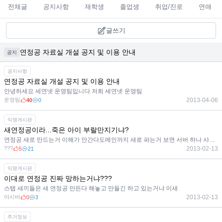
전체글
공지사항
재학생
졸업생
취업/진로
연애
글쓰기
연정공 자료실 개설 공지 및 이용 안내
공지
공지사항
연정공 자료실 개설 공지 및 이용 안내
안녕하세요 세연넷 운영팀입니다 저희 세연넷 운영팀
운영팀
2013-04-06
40
0
익명게시판
새연정공이라...죽은 아이 부랄만지기냐?
연정공 새로 만드는거 이해가 안간다도메인까지 새로 파는거 보면 서버 하나 사들여서 작업하는거 같은데
???
2013-02-13
5
21
익명게시판
이대로 연정공 진짜 망하는거냐???
스탭 새끼들은 새 연정공 만든다 해놓고 만들긴 하고 있는거냐 이새
야시바
2013-02-13
0
3
주거정보