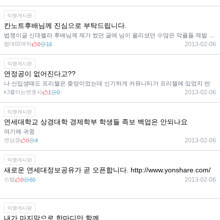
익명게시판
칸노트후배님께 진심으로 부탁드립니다.
법쟁이글 신데렐라 후배님께 제가 썼던 글에 님이 올리셨던 수많은 악플들 제발 지워주시면 안될까요 부탁드
법대02여자
2013-02-06
0
16
익명게시판
연정공이 없어진다고??
나 신입생때도 프리챌은 좆망이었는데 신기하게 커뮤니티가 프리챌에 있었지 반
k3를타는변호사
2013-02-06
1
0
익명게시판
연세대학교 상경대학 경제학부 학생들 족보 백업은 안되나요
여기에 귀중
연상경
2013-02-06
0
4
익명게시판
새로운 연세대정보공유가 곧 오픈합니다. http://www.yonshare.com/
스탭
2013-02-06
0
60
익명게시판
내가 마지막으로 한마디만 할께