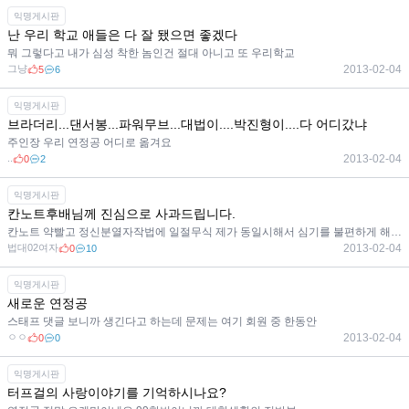
익명게시판
난 우리 학교 애들은 다 잘 됐으면 좋겠다
뭐 그렇다고 내가 심성 착한 놈인건 절대 아니고 또 우리학교
그냥
2013-02-04
5
6
익명게시판
브라더리...댄서봉...파워무브...대법이....박진형이....다 어디갔냐
주인장 우리 연정공 어디로 옮겨요
..
2013-02-04
0
2
익명게시판
칸노트후배님께 진심으로 사과드립니다.
칸노트 약빨고 정신분열자작법에 일절무식 제가 동일시해서 심기를 불편하게 해드린 점 죄송합니다
법대02여자
2013-02-04
0
10
익명게시판
새로운 연정공
스태프 댓글 보니까 생긴다고 하는데 문제는 여기 회원 중 한동안
ㅇㅇ
2013-02-04
0
0
익명게시판
터프걸의 사랑이야기를 기억하시나요?