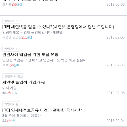
조자룡
2013-02-06
0
3
익명게시판
[RE] 세연넷을 믿을 수 있나?(세연넷 운영팀에서 답변 드립니다)
안녕하세요 세연넷 운영팀입니다 세연넷
세연넷 운영팀
2013-02-05
1
2
익명게시판
연인사이 백업을 위한 도움 요청
연정공 백업은 걱정 마시고 연인사이도 백업 하고 싶은데
ㅇㅇ
2013-02-05
0
0
취업/회사 정보
세연넷 졸업생 가입가능!!!
어서 가입
ddd
2013-02-05
0
7
익명게시판
[RE] 연세대정보공유 이전과 관련한 공지사항
2월 촌데 훙머하니 얘들아
2초
2013-02-04
0
0