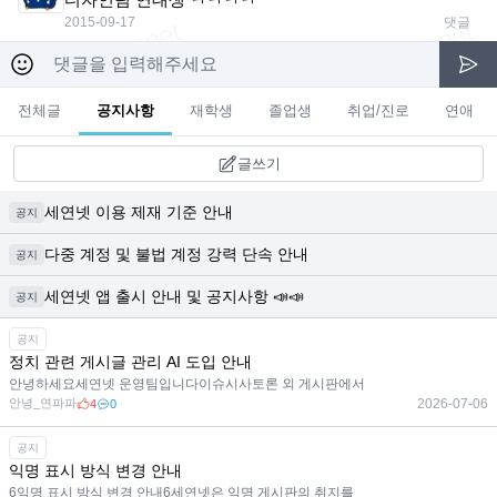
2015-09-17
댓글
전체글
공지사항
재학생
졸업생
취업/진로
연애
글쓰기
세연넷 이용 제재 기준 안내
공지
다중 계정 및 불법 계정 강력 단속 안내
공지
세연넷 앱 출시 안내 및 공지사항 📣📣
공지
공지
정치 관련 게시글 관리 AI 도입 안내
안녕하세요세연넷 운영팀입니다이슈시사토론 외 게시판에서
안녕_연파파
2026-07-06
4
0
공지
익명 표시 방식 변경 안내
6익명 표시 방식 변경 안내6세연넷은 익명 게시판의 취지를