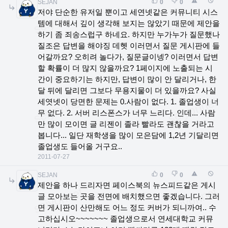
SEJAN
0
0
저야 단순한 유저일 뿐이고 세연넷같은 커뮤니티 시스
템에 대해서 깊이 생각해 보지는 않았기 때문에 제안을
하기 좀 죄송스럽구 하네요. 하지만 누가누가 질문했나
질조은 답변을 해야징 데헷 이러면서 질문 게시판에 들
어갈까요? 오히려 놀다가, 질문글이넹? 이러면서 답변
할 확률이 더 많지 않을까요? 1페이지에 노출되는 시
간이 중요하기는 하지만, 답변이 많이 안 달리거나, 한
달 뒤에 달리면 그보다 무용지물이 더 있을까요? 사실
세엿넷이 당면한 문제는 0.사람이 없다. 1. 졸업생이 너
무 없다. 2. 서버 리스폰스가 너무 느리다. 인데... 사람
만 많이 모이면 글 리젠이 졸라 빨라도 괜찮을 거라고
봅니다... 일단 재학생을 많이 모은담에 1,2년 기달리면
졸업생도 들어올 거구요..
2011-07-27
SEJAN
0
0
제안을 하나 드리자면 페이스북의 뉴스피드같은 게시
글 모아보는 곳을 전면에 배치했으면 좋겠습니다. 그러
면 게시판이 산만해도 어느 정도 커버가 되니까여.. 수
고하십시오~~~~~~~ 졸업생으로서 연세대학교 커뮤