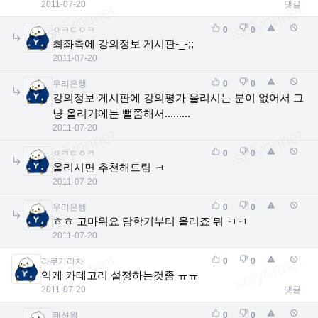
2011-07-20
댓글
ㅇㅋㄷㅇㅋ
0
0
최좌측에 강의정보 게시판-_-;;
2011-07-20
우리은행
0
0
강의정보 게시판에 강의평가 올리시는 분이 없어서 그
냥 올리기에는 뻘쭘해서.........
2011-07-20
ㅇㅋㄷㅇㅋ
0
0
올리시면 추천해드림 ㅋ
2011-07-20
우리은행
0
0
ㅎㅎ 고마워요 담학기부터 올리죠 뭐 ㅋㅋ
2011-07-20
라쿠카라차
0
0
익게 카테고리 설정하는것좀 ㅠㅠ
2011-07-20
댓글
패션왕
0
0