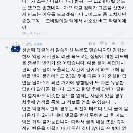
니티가 스누라이프나 아리 뺨싸다구 132대 때릴 정도
는 됐으면 좋겠네여.. 자꾸 학교 컴티가 그룹을 산만하
게 만드는 이유를 모르겠습니다... 버그도 좀 고치시면
좋겠구여.... 모바일이랑 맥에서 사소한 버그 작렬이에
여
2011-07-27
개발팀
0
0
글쓴이
첫번째 댓글에서 말씀하신 부분도 맞습니다만 경험상
현재 익명 게시판의 리젠 속도로는 상담에 대한 피드백
을 충분히 받기가 좀 어렵습니다. 예를 들어 취업게시
판의 경우 글이 노출되는 시간이 길어서 하루 내에 답
변을 받지 못하더라도 2,3일 후에 다른 이가 충실한 답
변을 달아주게 되면 거기에 영향받아 또 다른 유용한
답변이 달리곤 합니다. 그리고 한달 후에 답변이 달린
다 할지라도 비슷한 정보를 원하는 사람이 있을 경우
차후에 검색을 통해 그 정보를 얻을 수 있습니다.
반면 익명게시판의 경우는 리젠이 빠르다 보니 글이 올
라온지 약 2시간 내에 댓글을 받지 못하면 그 후 피드
백은 거의 불가능합니다. 따라서 글의 내용 또한 즉각
적인 반응을 이끌어 내기 위한 것이 많아질 수 밖에 없