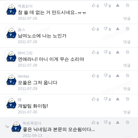
책좀읽자
0
0
참 쓸 데 없는 거 만드시네요..ㅠㅠ
2011-07-26
댓글
옴스
0
0
남여노소에 나는 노인가
2011-07-28
댓글
에바그린
0
0
연애라니! 아니 이게 무슨 소리야
2011-07-28
댓글
Veritas
0
0
모쏠은 그저 웁니다
2011-07-29
댓글
情
0
0
개발팀 화이팅!
2011-07-30
댓글
락은죽었다
0
0
좋은 닉네임과 본문의 모순됨이다...
2011-09-13