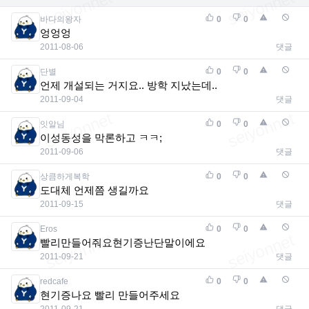
바다의왕자
0
0
엉엉엉
2011-08-06
댓글
단별
0
0
언제 개설되는 거지요.. 방학 지났는데..
2011-09-04
댓글
잇알님
0
0
이성동성을 막론하고 ㅋㅋ;
2011-09-06
댓글
상큼하게복학
0
0
도대체 언제쯤 생길까요
2011-09-15
댓글
Eros
0
0
빨리만들어줘요현기증난단말이에요
2011-09-21
댓글
redcafe
0
0
현기증나요 빨리 만들어주세요