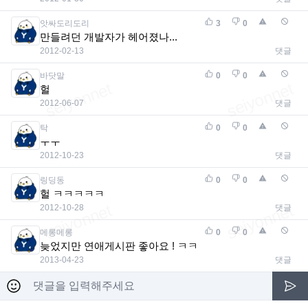
앗싸도리도리
3
0
만들려던 개발자가 헤어졌나...
2012-02-13
댓글
바닷말
0
0
헐
2012-06-07
댓글
탁
0
0
ㅜㅜ
2012-10-23
댓글
링딩동
0
0
헐 ㅋㅋㅋㅋㅋ
2012-10-28
댓글
메롱메롱
0
0
늦었지만 연애게시판 좋아요 ! ㅋㅋ
2013-04-23
댓글