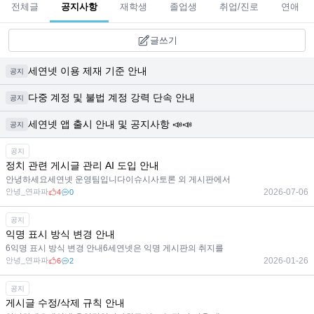
전체글
공지사항
재학생
졸업생
취업/진로
연애
글쓰기
세연넷 이용 제재 기준 안내
공지
다중 계정 및 불법 계정 강력 단속 안내
공지
세연넷 앱 출시 안내 및 공지사항 📣📣
공지
공지
정치 관련 게시글 관리 AI 도입 안내
안녕하세요세연넷 운영팀입니다이슈시사토론 외 게시판에서
안녕_연파파
2026-07-06
4
0
공지
익명 표시 방식 변경 안내
6익명 표시 방식 변경 안내6세연넷은 익명 게시판의 취지를
안녕_연파파
2026-01-26
6
2
공지
게시글 수정/삭제 규칙 안내