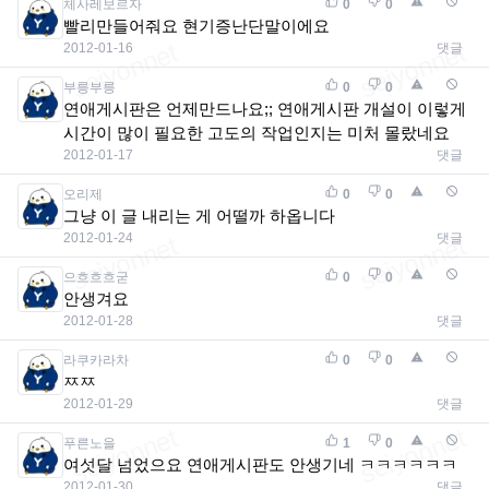
체사레보르자
0
0
빨리만들어줘요 현기증난단말이에요
2012-01-16
댓글
부릉부릉
0
0
연애게시판은 언제만드나요;; 연애게시판 개설이 이렇게
시간이 많이 필요한 고도의 작업인지는 미처 몰랐네요
2012-01-17
댓글
오리제
0
0
그냥 이 글 내리는 게 어떨까 하옵니다
2012-01-24
댓글
으흐흐흐굳
0
0
안생겨요
2012-01-28
댓글
라쿠카라차
0
0
ㅉㅉ
2012-01-29
댓글
푸른노을
1
0
여섯달 넘었으요 연애게시판도 안생기네 ㅋㅋㅋㅋㅋㅋ
2012-01-30
댓글