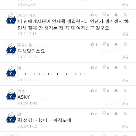
2011-11-30
댓글
넷스케이프
0
0
이 연애게시판이 언제쯤 생길런지... 언젠가 생기겠지 하
면서 절대 안 생기는 게 꼭 제 여자친구 같군요.
2011-12-15
댓글
푸른노을
1
0
다섯달되쓰요
2011-12-20
댓글
情
0
0
ㅋㅋㅋㅋㅋㅋㅋㅋㅋㅋㅋㅋㅋㅋㅋ
2011-12-30
댓글
빅뱅
0
0
ASKY
2012-01-02
댓글
얄리
0
0
헉 생겼나 했더니 아직도네
2012-01-12
댓글