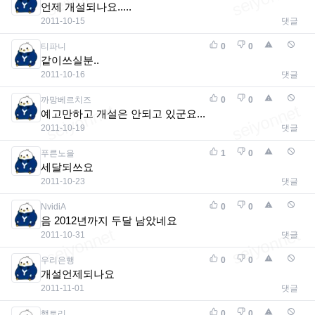
언제 개설되나요.....
2011-10-15
댓글
티파니
0
0
같이쓰실분..
2011-10-16
댓글
까망베르치즈
0
0
예고만하고 개설은 안되고 있군요...
2011-10-19
댓글
푸른노을
1
0
세달되쓰요
2011-10-23
댓글
NvidiA
0
0
음 2012년까지 두달 남았네요
2011-10-31
댓글
우리은행
0
0
개설언제되나요
2011-11-01
댓글
햄토리
0
0