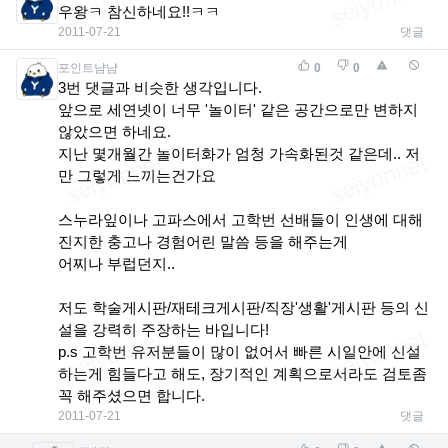
우왕ㅋ 참신하네요!!ㅋㅋ
2011-07-21
댓글
포인트냠냠
0
0
3번 댓글과 비슷한 생각입니다.
앞으로 세연넷이 너무 '놀이터' 같은 공간으로만 변하지
않았으면 하네요.
지난 몇개월간 놀이터화가 엄청 가속화된것 같은데.. 저
만 그렇게 느끼는건가요
스누라잎이나 고파스에서 고학번 선배들이 인생에 대해
진지한 충고나 경험어린 말씀 등을 해주는게
어찌나 부럽던지..
저도 학술게시판/재테크게시판/직장'생활'게시판 등의 신
설을 강력히 주장하는 바입니다!
p.s 고학번 유저분들이 많이 없어서 빠른 시일안에 신설
하는게 힘들다고 해도, 장기적인 계획으로서라도 검토좀
꼭 해주셨으면 합니다.
2011-07-21
댓글