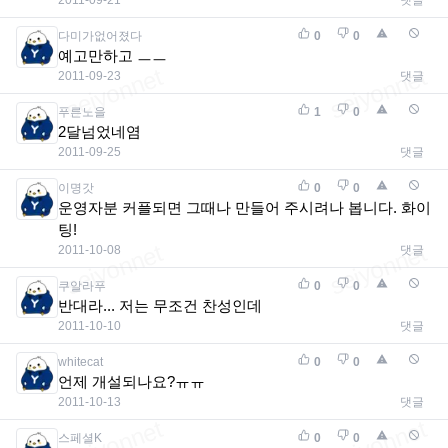
2011-09-21
댓글
다미가없어졌다
0
0
예고만하고 ㅡㅡ
2011-09-23
댓글
푸른노을
1
0
2달넘었네염
2011-09-25
댓글
이명갓
0
0
운영자분 커플되면 그때나 만들어 주시려나 봅니다. 화이
팅!
2011-10-08
댓글
쿠알라푸
0
0
반대라... 저는 무조건 찬성인데
2011-10-10
댓글
whitecat
0
0
언제 개설되나요?ㅠㅠ
2011-10-13
댓글
스페셜K
0
0