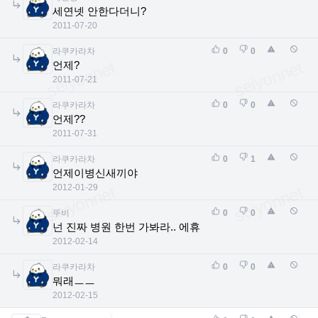
세연넷 안한다더니?
2011-07-20
라쿠카라차
0
0
언제?
2011-07-21
라쿠카라차
0
0
언제??
2011-07-31
라쿠카라차
0
1
언제이병신새끼야
2012-01-29
뚜비
0
0
넌 진짜 병원 한번 가봐라.. 에휴
2012-02-14
라쿠카라차
0
0
뭐래ㅡㅡ
2012-02-15