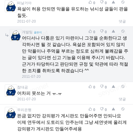
떠날거야
0
0
욕설이 허용 안되면 악플을 유도하는 낚시성 글들이 판을
칠듯.
2011-07-20
댓글
개발팀
0
0
글쓴이
어디서나 다툼은 있기 마련이니 그것을 순화한다고 생
각하시면 될 것 같습니다. 욕설은 포함되어 있지 않지
만 악플이나 주먹을 부르는 정도로 심하게 불쾌감을 주
는 글이 있다면 신고 기능을 이용해 주시기 바랍니다.
근거가 타당하다고 판단되면 규정 및 약관에 따라 적절
한 조치를 취하도록 하겠습니다 ^^
2011-07-20
참대곰
0
0
어차피 못쓰는 거 ㅠ.ㅠ
2011-07-20
댓글
우리은행
0
0
뜬금 없지만 강의평가 게시판도 만들어주면 안되나요
이제 연두에서 도토리도 안주는데 그냥 세연넷에 올리게
강의평가 게시판도 만들어주세용