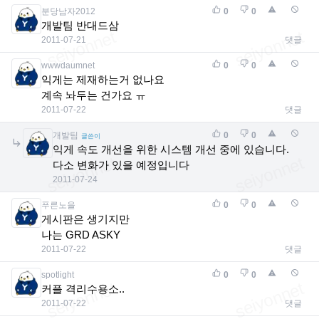
분당남자2012
0
0
개발팀 반대드삼
2011-07-21
댓글
wwwdaumnet
0
0
익게는 제재하는거 없나요
계속 놔두는 건가요 ㅠ
2011-07-22
댓글
개발팀
0
0
글쓴이
익게 속도 개선을 위한 시스템 개선 중에 있습니다.
다소 변화가 있을 예정입니다
2011-07-24
푸른노을
0
0
게시판은 생기지만
나는 GRD ASKY
2011-07-22
댓글
spotlight
0
0
커플 격리수용소..
2011-07-22
댓글