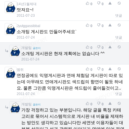
14년1월제대
0
0
멋져요~!
2011-07-23
댓글
Jyutggassibbal
0
0
소개팅 게시판도 만들어주세요`
2011-07-24
댓글
개발팀
0
0
글쓴이
소개팅 게시판은 현재 계획에는 없습니다 ^^
2011-07-24
엠쥐
0
0
연정공에도 익명게시판과 연애 체험담 게시판이 따로 있
는데 아무래도 연애게시판도 섹드립의 향연이 될듯 하네
요. 물론 그만큼 익명게시판은 섹드립이 줄어들것이고..
2011-07-24
댓글
개발팀
0
0
글쓴이
가장 걱정하고 있는 부분입니다. 해당 글을 특정 카테
고리로 묶어서 시스템적으로 게시판 내 비율을 제재하
는 방안도 생각하고 있습니다만 세연넷 이용자들이 대
부분 성인이고 성과 관련된 이야기가 연애에 있어 필연