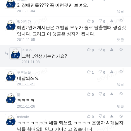
3. 장애인를???? 꼭 이런것만 보여요.
2011-11-04
댓글
잉여인간
0
0
예언: 연애게시판은 개발팀 모두가 솔로 탈출할때 생길것
입니다. 그리고 이 댓글은 성지가 됩니다.
2011-11-05
댓글
ㅅㅍㅇ
0
0
그럼...안생기는건가요?
2011-11-08
푸른노을
1
0
네달되쓰요
2011-11-21
댓글
情
0
0
ㅋㅋㅋㅋ
2011-11-26
댓글
redcafe
0
0
ㅋㅋㅋㅋㅋㅋㅋ 네달 되쓰요 ㅋㅋㅋㅋ 운영자 & 개발자
님들 힘내요!!! 믿고 기다리고 있습니다!