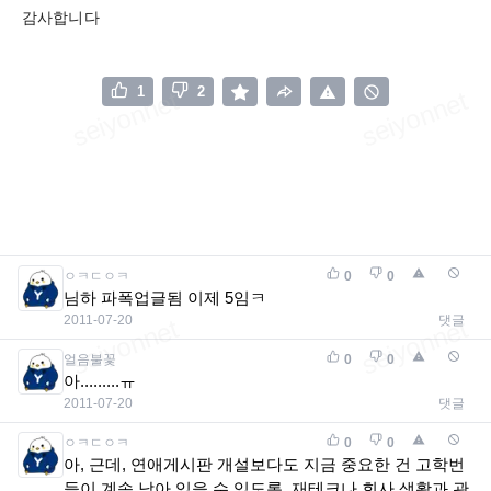
감사합니다
1
2
ㅇㅋㄷㅇㅋ
0
0
님하 파폭업글됨 이제 5임ㅋ
2011-07-20
댓글
얼음불꽃
0
0
아.........ㅠ
2011-07-20
댓글
ㅇㅋㄷㅇㅋ
0
0
아, 근데, 연애게시판 개설보다도 지금 중요한 건 고학번
들이 계속 남아 있을 수 있도록, 재테크나 회사 생활과 관