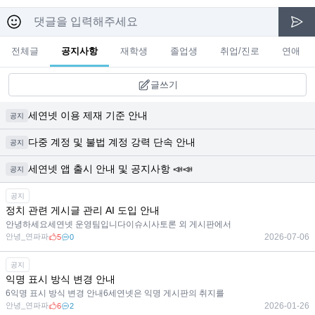
전체글
공지사항
재학생
졸업생
취업/진로
연애
글쓰기
세연넷 이용 제재 기준 안내
공지
다중 계정 및 불법 계정 강력 단속 안내
공지
세연넷 앱 출시 안내 및 공지사항 📣📣
공지
공지
정치 관련 게시글 관리 AI 도입 안내
안녕하세요세연넷 운영팀입니다이슈시사토론 외 게시판에서
안녕_연파파
2026-07-06
5
0
공지
익명 표시 방식 변경 안내
6익명 표시 방식 변경 안내6세연넷은 익명 게시판의 취지를
안녕_연파파
2026-01-26
6
2