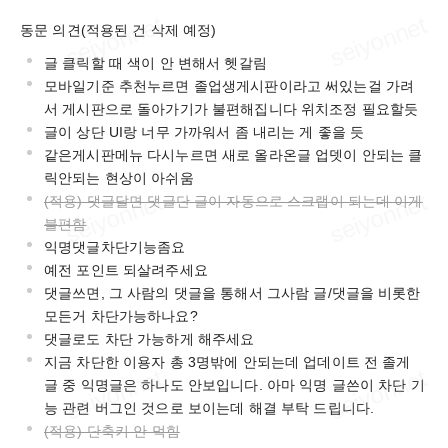
동문 의견(적용된 건 삭제 예정)
글 클릭할 때 색이 안 변해서 헷갈림
모바일기준 추천누르면 졸업생게시판이라고 써있는걸 가려
서 게시판으로 돌아가기가 불편해집니다 위치조정 필요할듯
글이 상단 UI랑 너무 가까워서 좀 내리는 게 좋을 듯
같은게시판메뉴 다시누르면 새로 올라온글 업뎃이 안되는 클
릭안되는 현상이 아쉬움
(적용) 댓글달면 댓글단 글이 자동으로 스크랩이 되는데 이게
불편함
익명댓글차단기능좀요
예전 포인트 되살려주세요
댓글쓰면, 그 사람의 댓글을 통해서 그사람 글/댓글을 비롯한
모든거 차단가능하나요?
댓글로도 차단 가능하게 해주세요
지금 차단한 이용자 총 3명밖에 안되는데 업데이트 전 졸게
글 중 익명글은 하나도 안보입니다. 아마 익명 글쓴이 차단 기
능 관련 버그인 것으로 보이는데 해결 부탁 드립니다.
(적용) 단축키 안 먹힘