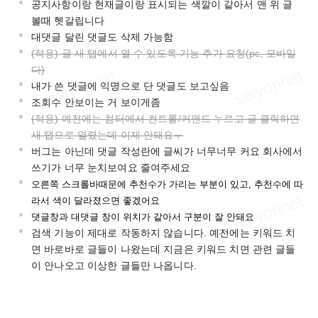
공지사항이랑 현재글이랑 표시되는 색깔이 같아서 맨 위 글
볼때 헷갈립니다
대댓글 달린 댓글도 삭제 가능함
(적용) 글 새 탭에서 열 수 있도록 기능 추가 요청(pc, 모바일
다)
내가 쓴 댓글에 익명으로 단 댓글도 보고싶음
조회수 안보이는 거 보이게좀
(적용) 예전에는 컴터에서 컨트롤/커맨드 누르고 글 클릭하면
새 탭으로 열렸는데 이제 안돼요ㅜ
버그는 아닌데 댓글 작성란에 글씨가 너무너무 커요 회사에서
쓰기가 너무 눈치보여요 줄여주세요
오른쪽 스크롤바때문에 추천수가 가리는 부분이 있고, 추천수에 따
라서 색이 달라졌으면 좋겠어요
댓글창과 대댓글 창이 위치가 같아서 구분이 잘 안돼요
검색 기능이 제대로 작동하지 않습니다. 예전에는 키워드 치
면 바로바로 글들이 나왔는데 지금은 키워드 치면 관련 글들
이 안나오고 이상한 글들만 나옵니다.