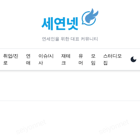
연세
인을 위한 대표 커뮤니티
취업/진
연
이슈/시
재테
유
모
스터디모
로
애
사
크
머
임
집