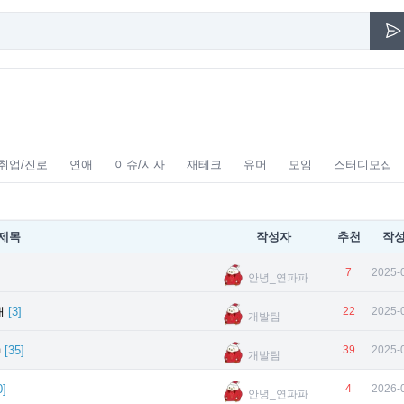
취업/진로
연애
이슈/시사
재테크
유머
모임
스터디모집
제목
작성자
추천
작
7
2025-
안녕_연파파
내
[
3
]
22
2025-
개발팀

[
35
]
39
2025-
개발팀
0
]
4
2026-
안녕_연파파