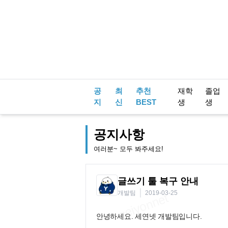
공
최
추천
재학
졸업
지
신
BEST
생
생
공지사항
여러분~ 모두 봐주세요!
글쓰기 툴 복구 안내
개발팀
2019-03-25
안녕하세요. 세연넷 개발팀입니다.