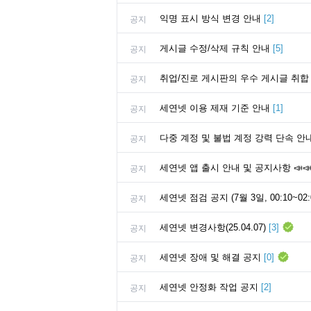
익명 표시 방식 변경 안내
[
2
]
공지
게시글 수정/삭제 규칙 안내
[
5
]
공지
취업/진로 게시판의 우수 게시글 취합
공지
세연넷 이용 제재 기준 안내
[
1
]
공지
다중 계정 및 불법 계정 강력 단속 안
공지
세연넷 앱 출시 안내 및 공지사항 📣
공지
세연넷 점검 공지 (7월 3일, 00:10~02:
공지
세연넷 변경사항(25.04.07)
[
3
]
공지
세연넷 장애 및 해결 공지
[
0
]
공지
세연넷 안정화 작업 공지
[
2
]
공지