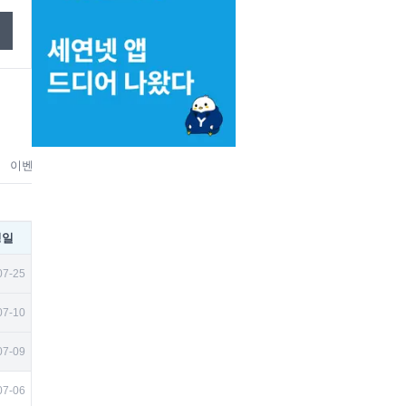
이벤트
홍보
맛집&상권
벼룩시장
취미
뉴스/미디어
유
성일
07-25
07-10
07-09
07-06