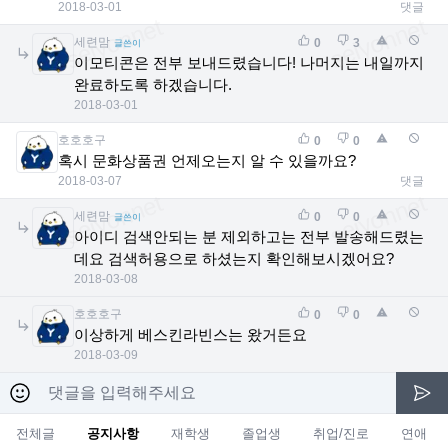
2018-03-01
댓글
세련맘
0
3
글쓴이
이모티콘은 전부 보내드렸습니다! 나머지는 내일까지
완료하도록 하겠습니다.
2018-03-01
호호호구
0
0
혹시 문화상품권 언제오는지 알 수 있을까요?
2018-03-07
댓글
세련맘
0
0
글쓴이
아이디 검색안되는 분 제외하고는 전부 발송해드렸는
데요 검색허용으로 하셨는지 확인해보시겠어요?
2018-03-08
호호호구
0
0
이상하게 베스킨라빈스는 왔거든요
2018-03-09
전체글
공지사항
재학생
졸업생
취업/진로
연애