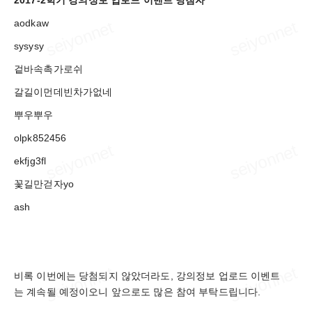
2017-2학기 강의정보 업로드 이벤트 당첨자
aodkaw
sysysy
겉바속촉가로쉬
갈길이먼데빈차가없네
뿌우뿌우
olpk852456
ekfjg3fl
꽃길만걷자yo
ash
비록 이번에는 당첨되지 않았더라도, 강의정보 업로드 이벤트
는 계속될 예정이오니 앞으로도 많은 참여 부탁드립니다.