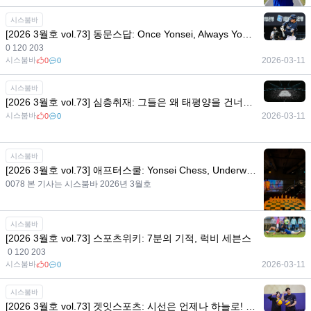
시스붐바
2026-06-08
0
0
시스붐바
[2026 3월호 vol.73] 동문스답: Once Yonsei, Always Yonsei! 겨울을 지나온 동문들의 활약
0 120 203
시스붐바
2026-03-11
0
0
시스붐바
[2026 3월호 vol.73] 심층취재: 그들은 왜 태평양을 건너야 했나, 아이스하키 유학의 A to Z
시스붐바
2026-03-11
0
0
시스붐바
[2026 3월호 vol.73] 애프터스쿨: Yonsei Chess, Underwood Chess Club
0078 본 기사는 시스붐바 2026년 3월호
시스붐바
시스붐바
2026-03-11
0
0
[2026 3월호 vol.73] 스포츠위키: 7분의 기적, 럭비 세븐스
0 120 203
시스붐바
2026-03-11
0
0
시스붐바
[2026 3월호 vol.73] 겟잇스포츠: 시선은 언제나 하늘로! 추락을 거부하는 스포츠, 배구 배워보기