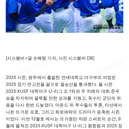
[
시스붐바
=
글 손혜령 기자
,
사진 시스붐바
DB]
2025
시즌
,
원주에서 출발한 연세대학교 야구부의 여정은
2025
정기 연고전을 끝으로 결승선을 통과했다
.
올 시즌
2025 KUSF
대학야구
U-
리그 조
1
위와 두 차례의 대회 준우
승을 차지하며 괄목할 만한 성과를 거뒀고
,
독수리 군단의 위
용을 다시 한번 드높였다
.
마운드 위 투수들의 투혼
,
타선에서
나온 뜨거운 포효
,
그리고 희로애락의 드라마가 응축된 시즌
이었다
.
이번
12
월호 에서는 뜨거웠던 막판 스퍼트의 순간
, 9
월에 펼쳐진
2025 KUSF
대학야구
U-
리그 왕중왕과
2025
정