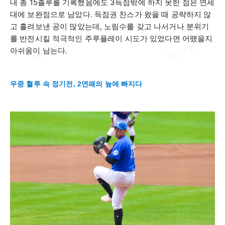
내 총
15
출루를 기록했음에도
3
득점밖에 하지 못한 점은 연세
대에 보완점으로 남았다
.
득점권 찬스가 왔을 때 공략하지 않
고 흘려보낸 공이 많았는데
,
노림수를 갖고 나서거나 분위기
를 반전시킬 적극적인 주루플레이 시도가 있었다면 어땠을지
아쉬움이 남는다
.
우중 혈투 속 정기전, 2연패의 늪에 빠지다