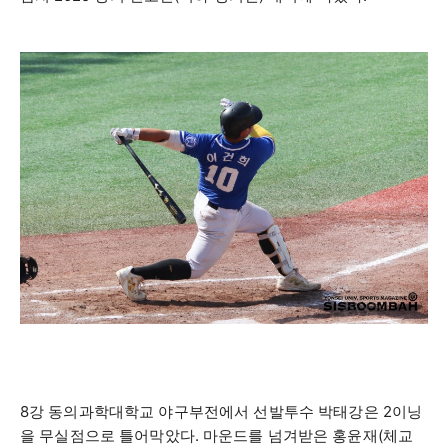
8
강 동의과학대학교 야구부전에서 선발투수 박태강은
2
이닝
을 무실점으로 틀어막았다
.
마운드를 넘겨받은 홍윤재
(
체교