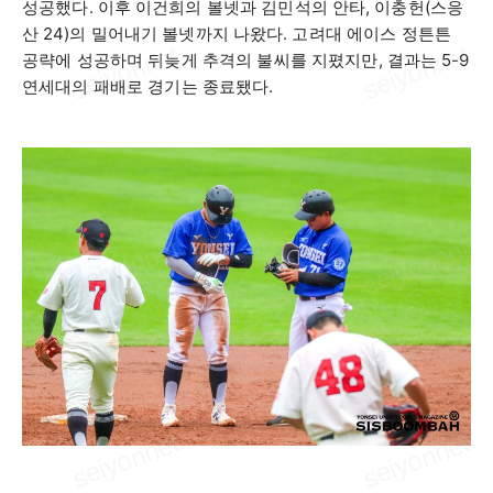
성공했다
.
이후 이건희의 볼넷과 김민석의 안타
,
이충헌
(
스응
산
24)
의 밀어내기 볼넷까지 나왔다
.
고려대 에이스 정튼튼
공략에 성공하며 뒤늦게 추격의 불씨를 지폈지만
,
결과는
5-9
연세대의 패배로 경기는 종료됐다
.