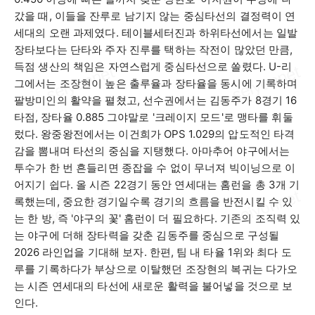
갔을 때
,
이들을 잔루로 남기지 않는 중심타선의 결정력이 연
세대의 오랜 과제였다
.
테이블세터진과 하위타선에서는 일발
장타보다는 단타와 주자 진루를 택하는 작전이 많았던 만큼
,
득점 생산의 책임은 자연스럽게 중심타선으로 쏠렸다
. U-
리
그에서는 조장현이 높은 출루율과 장타율을 동시에 기록하며
팔방미인의 활약을 펼쳤고
,
선수권에서는 김동주가
8
경기
16
타점
,
장타율
0.885
그야말로
'
크레이지 모드
'
로 맹타를 휘둘
렀다
.
왕중왕전에서는 이건희가
OPS 1.029
의 압도적인 타격
감을 뽐내며 타선의 중심을 지탱했다
.
아마추어 야구에서는
투수가 한 번 흔들리면 종잡을 수 없이 무너져 빅이닝으로 이
어지기 쉽다
.
올 시즌
22
경기 동안 연세대는 홈런을 총
3
개 기
록했는데
,
중요한 경기일수록 경기의 흐름을 반전시킬 수 있
는 한 방
,
즉
'
야구의 꽃
'
홈런이 더 필요하다
.
기존의 조직력 있
는 야구에 더해 장타력을 갖춘 김동주를 중심으로 구성될
2026
라인업을 기대해 보자
.
한편
,
팀 내 타율
1
위와 최다 도
루를 기록하다가 부상으로 이탈했던 조장현의 복귀는 다가오
는 시즌 연세대의 타선에 새로운 활력을 불어넣을 것으로 보
인다
.