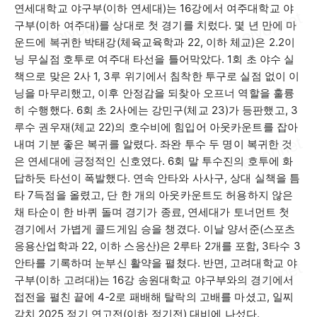
연세대학교 야구부
(
이하 연세대
)
는
16
강에서 여주대학교 야
구부
(
이하 여주대
)
를 상대로 첫 경기를 치렀다
.
몇 년 만에 마
운드에 복귀한 박태강
(
체육교육학과
22,
이하 체교
)
은
2.2
이
닝 무실점 호투로 여주대 타선을 틀어막았다
. 1
회 초 야수 실
책으로 맞은
2
사
1, 3
루 위기에서 침착한 투구로 실점 없이 이
닝을 마무리했고
,
이후 안정감을 되찾아 오프너 역할을 훌륭
히 수행했다
. 6
회 초
2
사에는 강민구
(
체교
23)
가 등판했고
, 3
루수 권우재
(
체교
22)
의 호수비에 힘입어 아웃카운트를 잡아
내며 기분 좋은 복귀를 알렸다
.
좌완 투수 두 명이 복귀한 것
은 연세대에 긍정적인 신호였다
. 6
회 말 투수진의 호투에 화
답하듯 타선이 폭발했다
.
연속 안타와 사사구
,
상대 실책을 틈
타
7
득점을 올렸고
,
단 한 개의 아웃카운트도 허용하지 않은
채 타순이 한 바퀴 돌며 경기가 종료
,
연세대가 토너먼트 첫
경기에서 가볍게 콜드게임 승을 챙겼다
.
이날 양서준
(
스포츠
응용산업학과
22,
이하 스응산
)
은
2
루타
2
개를 포함
, 3
타수
3
안타를 기록하며 눈부신 활약을 펼쳤다
.
반면
,
고려대학교 야
구부
(
이하 고려대
)
는
16
강 송원대학교 야구부와의 경기에서
접전을 펼친 끝에
4-2
로 패배해 탈락의 고배를 마셨고
,
일찌
감치
2025
정기 연고전
(
이하 정기전
)
대비에 나섰다
.