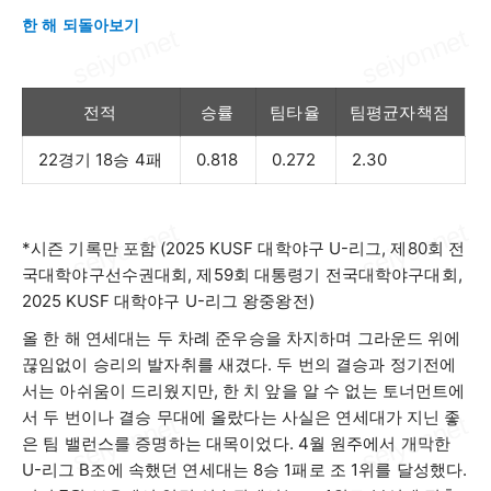
한 해 되돌아보기
전적
승률
팀타율
팀평균자책점
22
경기
18
승
4
패
0.818
0.272
2.30
*
시즌 기록만 포함
(2025 KUSF
대학야구
U-
리그
,
제
80
회 전
국대학야구선수권대회
,
제
59
회 대통령기 전국대학야구대회
,
2025 KUSF
대학야구
U-
리그 왕중왕전
)
올 한 해 연세대는 두 차례 준우승을 차지하며 그라운드 위에
끊임없이 승리의 발자취를 새겼다
.
두 번의 결승과 정기전에
서는 아쉬움이 드리웠지만
,
한 치 앞을 알 수 없는 토너먼트에
서 두 번이나 결승 무대에 올랐다는 사실은 연세대가 지닌 좋
은 팀 밸런스를 증명하는 대목이었다
. 4
월 원주에서 개막한
U-
리그
B
조에 속했던 연세대는
8
승
1
패로 조
1
위를 달성했다
.