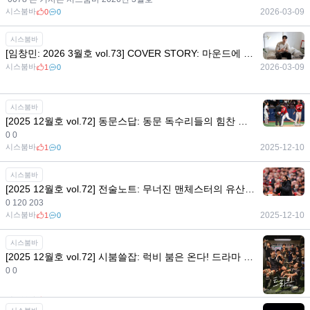
시스붐바
2026-03-09
0
0
시스붐바
[임창민: 2026 3월호 vol.73] COVER STORY: 마운드에 남긴 메시지, 승부사 임창민의 야구 철학
시스붐바
2026-03-09
1
0
시스붐바
[2025 12월호 vol.72] 동문스답: 동문 독수리들의 힘찬 날갯짓으로 넘기는 2025년의 마지막 장
0 0
시스붐바
2025-12-10
1
0
시스붐바
[2025 12월호 vol.72] 전술노트: 무너진 맨체스터의 유산 재건을 위한 백3, 아모림의 백3는 전술적으로 얼마나 완벽한가?
0 120 203
시스붐바
2025-12-10
1
0
시스붐바
[2025 12월호 vol.72] 시붐쓸잡: 럭비 붐은 온다! 드라마 <트라이: 우리는 기적이 된다> 함께 보기
0 0
시스붐바
2025-12-10
0
0