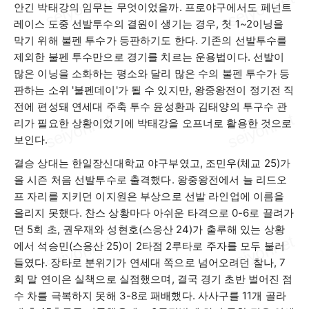
안긴 박태강의 임무는 무엇이었을까
.
프로야구에서도 페넌트
레이스 도중 선발투수의 결원이 생기는 경우
,
첫
1~2
이닝을
막기 위해 불펜 투수가 등판하기도 한다
.
기존의 선발투수를
제외한 불펜 투수만으로 경기를 치르는 운용법이다
.
선발이
많은 이닝을 소화하는 평소와 달리 많은 수의 불펜 투수가 등
판하는 소위
'
불펜데이
'
가 될 수 있지만
,
왕중왕전이 정기전 직
전에 편성돼 연세대 주축 투수 윤성환과 김태양의 투구수 관
리가 필요한 상황이었기에 박태강을 오프너로 활용한 것으로
보인다
.
결승 상대는 한일장신대학교 야구부였고
,
조민우
(
체교
25)
가
올 시즌 처음 선발투수로 출격했다
.
왕중왕전에서 늘 리드오
프 자리를 지키던 이지원은 부상으로 선발 라인업에 이름을
올리지 못했다
.
찬스 상황마다 아쉬운 타격으로
0-6
로 끌려가
던
5
회 초
,
권우재와 성현호
(
스응산
24)
가 출루해 있는 상황
에서 석승민
(
스응산
25)
이
2
타점
2
루타로 주자를 모두 불러
들였다
.
장타로 분위기가 연세대 쪽으로 넘어오려던 찰나
, 7
회 말 연이은 실책으로 실점했으며
,
결국 경기 초반 벌어진 점
수 차를 극복하지 못해
3-8
로 패배했다
.
사사구를
11
개 골라