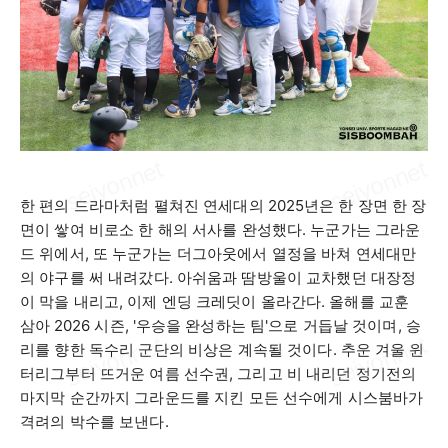
한 편의 드라마처럼 펼쳐진 연세대의
2025
년은 한 장면 한 장
면이 쌓여 비로소 한 해의 서사를 완성했다
.
누군가는 그라운
드 위에서
,
또 누군가는 더그아웃에서 열정을 바쳐 연세대만
의 야구를 써 내려갔다
.
아쉬움과 땀방울이 교차했던 대장정
이 막을 내리고
,
이제 엔딩 크레딧이 올라간다
.
올해를 교훈
삼아
2026
시즌
, '
우승을 완성하는 팀
'
으로 거듭날 것이며
,
승
리를 향한 독수리 군단의 비상은 계속될 것이다
.
추운 겨울 윈
터리그부터 뜨거운 여름 선수권
,
그리고 비 내리던 정기전의
마지막 순간까지 그라운드를 지킨 모든 선수에게 시스붐바가
격려의 박수를 보낸다
.