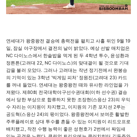
연세대가 왕중왕전 결승에 총력전을 펼치고 사흘 뒤인
9
월
19
일
,
잠실 야구장에서 결전의 날이 밝았다
.
예상 선발 매치업은
NC
다이노스에서 한솥밥을 먹게 된 두
4
학년 투수
,
윤성환과
정튼튼
(
고려대
22, NC
다이노스
)
의 맞대결이 될 것으로 기대
감을 불러 모았다
.
그러나 고려대는 작년 정기전에서 완봉승
의 기억이 있는
3
학년
'
빅게임 피처
'
정원진
(
고려대
23)
카드
를 꺼내 들었다
.
연세대는 왕중왕전 때와 유사한 라인업을 가
져왔다
.
제
80
회 전국대학야구선수권대회
(
이하 선수권
)
결승
에서 당한 부상으로 합류하지 못한 조장현
(
스응산
23)
의 우익
수 자리는 이지원이 차지했고
,
이지원의 기존 포지션
2
루는
공도혁
(
스응산
24)
의 몫이었다
.
왕중왕전에서 보여준 활발한
주루플레이로 상대 투수를 흔들 수 있는 이지원이 리드오프로
배치됐고
,
작전 수행 능력이 좋은 성현호가
2
번에서 짜임새
있는 공격을 노렸다
.
클린업 트리오에는 클러치히터 김동주와