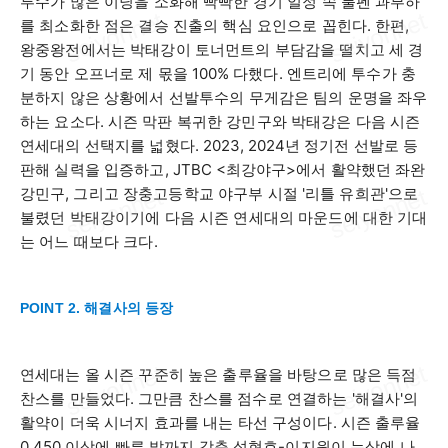
투수가 많은 이닝을 소화해 빡빡한 경기 일정 속 불펜 과부하
를 최소화한 점은 결승 진출의 핵심 요인으로 꼽힌다
.
한편
,
왕중왕전에서는 박태강이 토너먼트의 부담감을 떨치고 세 경
기 동안 오프너로 제 몫을
100%
다했다
.
엔트리에 투수가 충
분하지 않은 상황에서 선발투수의 무게감은 팀의 운명을 좌우
하는 요소다
.
시즌 막판 복귀한 강민구와 박태강은 다음 시즌
연세대의 선택지를 넓혔다
. 2023, 2024
년 정기전 선발로 등
판해 실력을 입증하고
, JTBC <
최강야구
>
에서 활약했던 좌완
강민구
,
그리고 장충고등학교 야구부 시절
'
리틀 유희관
'
으로
불렸던 박태강이기에 다음 시즌 연세대의 마운드에 대한 기대
는 어느 때보다 크다
.
POINT 2. 해결사의 등장
연세대는 올 시즌 꾸준히 높은 출루율을 바탕으로 많은 득점
찬스를 만들었다
.
그만큼 찬스를 점수로 연결하는
'
해결사
'
의
활약이 더욱 시너지 효과를 내는 타선 구성이다
.
시즌 출루율
0.450
이상에 빠른 발까지 갖춘 성현호
-
이지원이 누상에 나