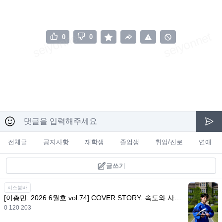
0
0
전체글
공지사항
재학생
졸업생
취업/진로
연애
글쓰기
시스붐바
[이총민: 2026 6월호 vol.74] COVER STORY: 속도와 사색 사이, 승부사 이총민이 걸어온 얼음의 궤적
0 120 203