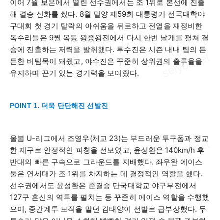
이어
7
월 보은에서 열린 선수권에서는 조
1
위로 본선에 진출
해 결승 신화를 썼다
. 8
월 밀양 제
59
회 대통령기 전국대학야
구대회 첫 경기 탈락의 아쉬움을 뒤로하고 전열을 재정비한
독수리들은
9
월 목동 왕중왕전에서 다시 한번 날개를 펼쳐 결
승에 진출하는 저력을 발휘했다
.
투수진은 시즌 내내 팀의 든
든한 버팀목이 돼줬고
,
야수진은 꾸준히 상위권의 출루율을
유지하며 끈기 있는 경기력을 보여줬다
.
POINT 1. 더욱 단단해진 선발진
올봄
U-
리그에서 조영우
(
체교
23)
는 부드러운 투구폼과 정교
한 제구로 안정적인 피칭을 선보였고
,
윤성환은
140km/h
후
반대의 빠른 구속으로 그라운드를 지배했다
.
좌우완 에이스
둘은 연세대가 조
1
위를 차지하는 데 결정적인 역할을 했다
.
선수권에서도 윤성환은 준결승 단국대학교 야구부전에서
127
구 혼신의 역투를 펼치는 등 꾸준히 에이스 역할을 수행했
으며
,
중간계투 보직을 맡던 김태양이 선발로 급부상했다
.
두