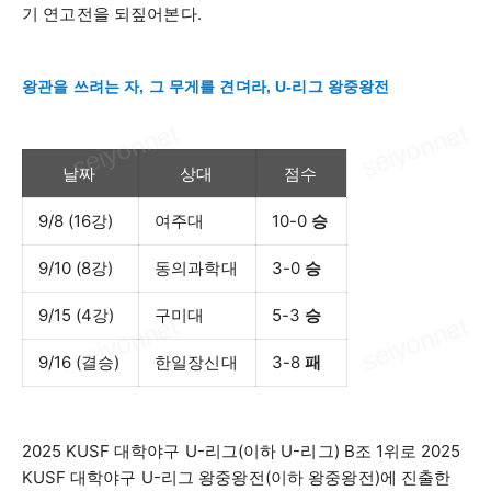
기 연고전을 되짚어본다
.
왕관을 쓰려는 자, 그 무게를 견뎌라, U-리그 왕중왕전
날짜
상대
점수
9/8 (16
강
)
여주대
10-0
승
9/10 (8
강
)
동의과학대
3-0
승
9/15 (4
강
)
구미대
5-3
승
9/16 (
결승
)
한일장신대
3-8
패
2025 KUSF
대학야구
U-
리그
(
이하
U-
리그
) B
조
1
위로
2025
KUSF
대학야구
U-
리그 왕중왕전
(
이하 왕중왕전
)
에 진출한