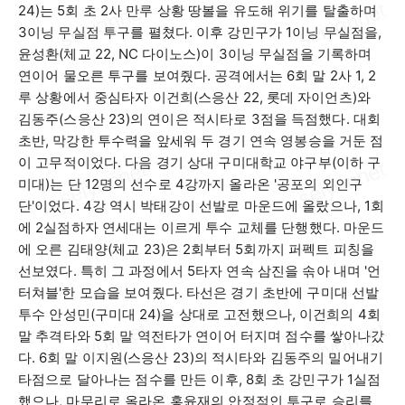
24)
는
5
회 초
2
사 만루 상황 땅볼을 유도해 위기를 탈출하며
3
이닝 무실점 투구를 펼쳤다
.
이후 강민구가
1
이닝 무실점을
,
윤성환
(
체교
22, NC
다이노스
)
이
3
이닝 무실점을 기록하며
연이어 물오른 투구를 보여줬다
.
공격에서는
6
회 말
2
사
1, 2
루 상황에서 중심타자 이건희
(
스응산
22,
롯데 자이언츠
)
와
김동주
(
스응산
23)
의 연이은 적시타로
3
점을 득점했다
.
대회
초반
,
막강한 투수력을 앞세워 두 경기 연속 영봉승을 거둔 점
이 고무적이었다
.
다음 경기 상대 구미대학교 야구부
(
이하 구
미대
)
는 단
12
명의 선수로
4
강까지 올라온
'
공포의 외인구
단
'
이었다
. 4
강 역시 박태강이 선발로 마운드에 올랐으나
, 1
회
에
2
실점하자 연세대는 이르게 투수 교체를 단행했다
.
마운드
에 오른 김태양
(
체교
23)
은
2
회부터
5
회까지 퍼펙트 피칭을
선보였다
.
특히 그 과정에서
5
타자 연속 삼진을 솎아 내며
'
언
터쳐블
'
한 모습을 보여줬다
.
타선은 경기 초반에 구미대 선발
투수 안성민
(
구미대
24)
을 상대로 고전했으나
,
이건희의
4
회
말 추격타와
5
회 말 역전타가 연이어 터지며 점수를 쌓아나갔
다
. 6
회 말 이지원
(
스응산
23)
의 적시타와 김동주의 밀어내기
타점으로 달아나는 점수를 만든 이후
, 8
회 초 강민구가
1
실점
했으나
,
마무리로 올라온 홍윤재의 안정적인 투구로 승리를