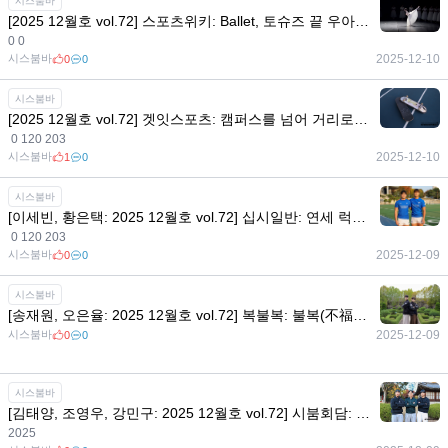
시스붐바
[2025 12월호 vol.72] 스포츠위키: Ballet, 토슈즈 끝 우아함의 무게
0 0
시스붐바
2025-12-10
0
0
시스붐바
[2025 12월호 vol.72] 겟잇스포츠: 캠퍼스를 넘어 거리로! 멈출 수 없는 청춘의 질주, 스케이트보드
0 120 203
시스붐바
2025-12-10
1
0
시스붐바
[이세빈, 황은택: 2025 12월호 vol.72] 십시일반: 연세 럭비의 날개, 윙 듀오 이세빈 황은택과 2025년 돌아보기
0 120 203
시스붐바
2025-12-09
0
0
시스붐바
[송재원, 오은율: 2025 12월호 vol.72] 복불복: 불복(不福)을 복(福)으로! 골리 탠덤 송재원과 오은율
시스붐바
2025-12-09
0
0
시스붐바
[김태양, 조영우, 강민구: 2025 12월호 vol.72] 시붐회담: 연세대 마운드 황금세대, 23학번 김태양·조영우·강민구의 선발투수 이야기
2025