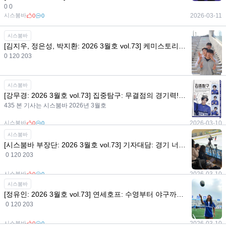
0 0
시스붐바
2026-03-11
0
0
시스붐바
[김지우, 정은성, 박지환: 2026 3월호 vol.73] 케미스토리: 찐친 인증 완료! 럭비부 25학번 트리오
0 120 203
시스붐바
2026-03-10
0
0
시스붐바
[강무경: 2026 3월호 vol.73] 집중탐구: 무결점의 경기력! 神인 강무경의 빙판 위와 그 너머
435 본 기사는 시스붐바 2026년 3월호
시스붐바
2026-03-10
0
0
시스붐바
[시스붐바 부장단: 2026 3월호 vol.73] 기자대담: 경기 너머의 사람들 이야기, 들어볼래?
0 120 203
시스붐바
2026-03-10
0
0
시스붐바
[정유인: 2026 3월호 vol.73] 연세호프: 수영부터 야구까지, 만능 스포츠인 정유인 이야기
0 120 203
시스붐바
2026-03-10
0
0