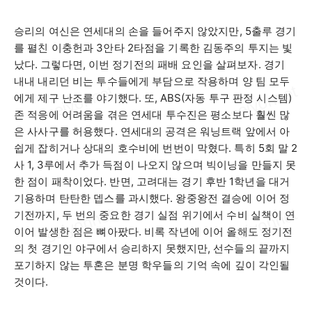
승리의 여신은 연세대의 손을 들어주지 않았지만
, 5
출루 경기
를 펼친 이충헌과
3
안타
2
타점을 기록한 김동주의 투지는 빛
났다
.
그렇다면
,
이번 정기전의 패배 요인을 살펴보자
.
경기
내내 내리던 비는 투수들에게 부담으로 작용하며 양 팀 모두
에게 제구 난조를 야기했다
.
또
, ABS(
자동 투구 판정 시스템
)
존 적응에 어려움을 겪은 연세대 투수진은 평소보다 훨씬 많
은 사사구를 허용했다
.
연세대의 공격은 워닝트랙 앞에서 아
쉽게 잡히거나 상대의 호수비에 번번이 막혔다
.
특히
5
회 말
2
사
1, 3
루에서 추가 득점이 나오지 않으며 빅이닝을 만들지 못
한 점이 패착이었다
.
반면
,
고려대는 경기 후반
1
학년을 대거
기용하며 탄탄한 뎁스를 과시했다
.
왕중왕전 결승에 이어 정
기전까지
,
두 번의 중요한 경기 실점 위기에서 수비 실책이 연
이어 발생한 점은 뼈아팠다
.
비록 작년에 이어 올해도 정기전
의 첫 경기인 야구에서 승리하지 못했지만
,
선수들의 끝까지
포기하지 않는 투혼은 분명 학우들의 기억 속에 깊이 각인될
것이다
.