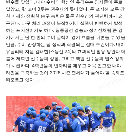
변수를 맞았다
.
내야 수비의 핵심인 유격수는 양서준이 주로
맡았고
,
핫 코너
3
루는 권우재의 몫이었다
.
두 포지션 모두 강
한 어깨와 정확한 송구 능력은 물론 한순간의 판단력까지 요
구된다
.
타구 처리 과정이 복잡하기에 실책이 빈번하게 발생
하는 포지션이기도 하다
.
왕중왕전 결승과 정기전처럼 큰 경
기에서는 단 한 번의 수비 실책이 경기 흐름을 뒤흔들 수 있을
만큼
,
수비 안정화는 팀 성적과 직결되는 절대 조건이다
.
내야
유틸리티 자원 김태현
(
스응산
24)
의 효과적인 활용 방안과 더
불어 저학년 선수들의 성장
,
그리고 백업 선수들의 뎁스 강화
가 시급하다
. 4
학년들의 빈자리를 메우고 더욱 견고한 내야
라인을 구축하는 것이
2026
시즌 연세대가 풀어야 할 숙제로
떠오르고 있다
.