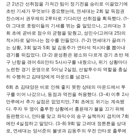
근
2
년간 선취점을 가져간 팀이 정기전을 승리로 이끌었기에
초반 기세가 무엇보다 중요했는데
,
연세대는
2
회 말 득점권
찬스에서 권우재의
2
루타로 기다리던 선취점을 획득했다
. (1-
0)
그대로 호랑이들의 기세를 꺾는 줄 알았으나
,
고려대는
3
회 초에 곧바로 점수의 균형을 맞췄고
,
성민수
(
고려대
25)
의
적시타로 달아나는 점수를 만들었다
. (1-2)
연세대가 끌려가
는 상황
, 3
회 말과
5
회 말 김동주가 연타석 적시타를 뽑아내
경기를 뒤집었다
. (3-2)
윤성환은 평소와 다르게 경기 초반 제
구 난항을 겪어
6
피안타
5
사사구를 내줬으나
,
위기 상황마다
노련한 경기 운영으로
5
이닝
2
실점
,
선발투수의 역할을 충실
히 수행하고 김태양에게 마운드를 넘겼다
.
6
회 초 김태양은 비로 인해 좋지 못한 상태의 마운드에서 투
구를 이어 나갔으나
,
동점과 역전을 허용했다
. (3-4)
이후
2
사
만루에서 추가 실점은 없었지만
, 7
회 초에도 위기는 계속됐
다
.
주자 두 명이 출루한 상황에서 홍윤재가 불을 끄기 위해
등판했으나
,
안타를 맞고 좌익수의 송구 실책까지 겹치며
7
회
에만
4
실점하고 말았다
. (3-8) 9
회 말 고려대 정튼튼을 상대
로
,
연세대는 양서준의 볼넷과 김동주의 우전 안타로 출루에