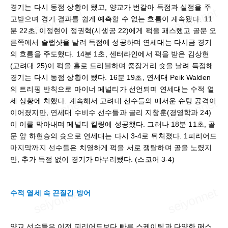
경기는 다시 동점 상황이 됐고, 양교가 번갈아 득점과 실점을 주
고받으며 경기 결과를 쉽게 예측할 수 없는 흐름이 계속됐다. 11
분 22초, 이정현이 정권혁(시생공 22)에게 퍽을 패스했고 골문 오
른쪽에서 슬랩샷을 날려 득점에 성공하며 연세대는 다시금 경기
의 흐름을 주도했다. 14분 1초, 센터라인에서 퍽을 받은 김상현
(고려대 25)이 퍽을 홀로 드리블하며 중장거리 슛을 날려 득점해
경기는 다시 동점 상황이 됐다. 16분 19초, 연세대 Peik Walden
의 트리핑 반칙으로 마이너 페널티가 선언되며 연세대는 수적 열
세 상황에 처했다. 계속해서 고려대 선수들의 매서운 슈팅 공격이
이어졌지만, 연세대 수비수 선수들과 골리 지창훈(경영학과 24)
이 이를 막아내며 페널티 킬링에 성공했다. 그러나 18분 11초, 골
문 앞 하현승의 슛으로 연세대는 다시 3-4로 뒤처졌다. 1피리어드
마지막까지 선수들은 치열하게 퍽을 서로 쟁탈하며 골을 노렸지
만, 추가 득점 없이 경기가 마무리됐다. (스코어 3-4)
수적 열세 속 끈질긴 방어
양교 선수들은 이전 피리어드보다 빠른 스케이팅과 다양한 패스