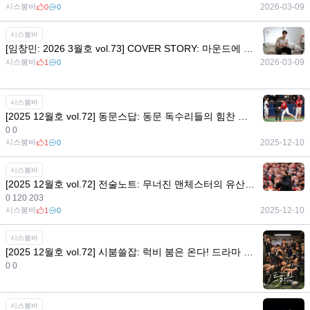
시스붐바
2026-03-09
0
0
시스붐바
[임창민: 2026 3월호 vol.73] COVER STORY: 마운드에 남긴 메시지, 승부사 임창민의 야구 철학
시스붐바
2026-03-09
1
0
시스붐바
[2025 12월호 vol.72] 동문스답: 동문 독수리들의 힘찬 날갯짓으로 넘기는 2025년의 마지막 장
0 0
시스붐바
2025-12-10
1
0
시스붐바
[2025 12월호 vol.72] 전술노트: 무너진 맨체스터의 유산 재건을 위한 백3, 아모림의 백3는 전술적으로 얼마나 완벽한가?
0 120 203
시스붐바
2025-12-10
1
0
시스붐바
[2025 12월호 vol.72] 시붐쓸잡: 럭비 붐은 온다! 드라마 <트라이: 우리는 기적이 된다> 함께 보기
0 0
시스붐바
2025-12-10
0
0
시스붐바