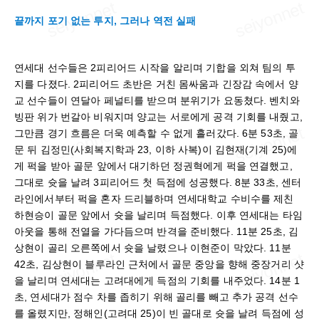
끝까지 포기 없는 투지, 그러나 역전 실패
연세대 선수들은 2피리어드 시작을 알리며 기합을 외쳐 팀의 투
지를 다졌다. 2피리어드 초반은 거친 몸싸움과 긴장감 속에서 양
교 선수들이 연달아 페널티를 받으며 분위기가 요동쳤다. 벤치와
빙판 위가 번갈아 비워지며 양교는 서로에게 공격 기회를 내줬고,
그만큼 경기 흐름은 더욱 예측할 수 없게 흘러갔다. 6분 53초, 골
문 뒤 김정민(사회복지학과 23, 이하 사복)이 김현재(기계 25)에
게 퍽을 받아 골문 앞에서 대기하던 정권혁에게 퍽을 연결했고,
그대로 슛을 날려 3피리어드 첫 득점에 성공했다. 8분 33초, 센터
라인에서부터 퍽을 혼자 드리블하며 연세대학교 수비수를 제친
하현승이 골문 앞에서 슛을 날리며 득점했다. 이후 연세대는 타임
아웃을 통해 전열을 가다듬으며 반격을 준비했다. 11분 25초, 김
상현이 골리 오른쪽에서 슛을 날렸으나 이현준이 막았다. 11분
42초, 김상현이 블루라인 근처에서 골문 중앙을 향해 중장거리 샷
을 날리며 연세대는 고려대에게 득점의 기회를 내주었다. 14분 1
초, 연세대가 점수 차를 좁히기 위해 골리를 빼고 추가 공격 선수
를 올렸지만, 정해인(고려대 25)이 빈 골대로 슛을 날려 득점에 성