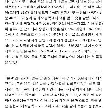
터라인에서부터 홀로 퍽을 끌고 가다 골문 앞에서 날린 슛을 골리
이현준(스포츠응용산업학과 21) 막았지만, 리바운드된 퍽을 최재
원(고려대 21)가 찔러 넣으며 아쉽게 경기의 첫 득점을 내줬다. 2
분 40초, 최재원이 골리 오른쪽에서 퍽을 받아 슛을 날렸으나 이
현준에 의해 막혔다. 4분 50초, 이정현(체육교육과 22, 이하 체교)
이 블루라인 근처에서 중장거리 슛을 날렸으나 아쉽게 고대 수비
수에 막혀 득점으로 이어지지는 못했다. 6분 18초, 최재원의 후킹
으로 마이너 페널티가 선언되며 경기가 중단됐다가 재개됐다. 연
세대는 파워플레이 상황을 놓치지 않았다. 6분 23초, 페이스오프
직후 퍽을 골문 왼쪽의 Peik Walden(Economics 23, 이하 Econ)
선수가 바로 받아 골리 왼쪽 구석에 찔러넣으며 연세대는 첫 득점
을 알렸다.
7분 41초, 연세대 골문 앞 혼전 상황에서 경기가 중단됐다가 재개
됐으며, 7분 44초, 하현승이 슈팅한 퍽이 리바운드됐고, 이를 최
재원이 받아 슈팅에 성공하며 연세대는 다시 뒤처지게 됐다. 그러
나 8분 40초, 블루라인 근처에서 최재림(체교 22)이 골문 앞 정권
혁(시스템생물학과 22, 이하 시생공)에게 퍽을 패스했고, 이를 받
은 김현재(기계공학과 25, 이하 기계) 슛을 날려 득점에 성공했다.