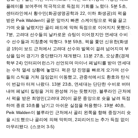
플레이를 보여주며 적극적으로 득점의 기회를 노렸다. 5분 5초,
센터라인에서 황수민(화공생명공학과 22, 이하 화생공)의 퍽을
받은 Peik Walden이 골문 앞까지 빠른 스케이팅으로 퍽을 끌고
가며 슛을 날렸지만 골리 패드에 막혀 득점으로 이어지지 못했다.
7분, 고려대 선수들의 날카로운 슈팅이 이어졌지만 연세대 수비
수 선수들과 지창훈에 막혔다. 9분 59초, 퍽을 쫓던 신유한(화생
공 19)이 보드 근처에서 고려대 선수와 발목이 걸려 넘어지며 부
상을 입어 경기가 중단됐다가 재개됐다. 11분 27초, 오상훈(경제
학부 24) 인터피어런스가 선언되며 마이너 페널티를 받아 연세대
는 수적 열세 상황에 놓였다. 퍽은 양 진영을 빠르게 오가며 선수
들의 스틱을 거쳐 끊임없이 이동했고, 관중석에서도 환호와 탄식
이 번갈아 터져 나왔다. 13분 23초, 연세대는 단단한 수비로 버텨
내며 페널티 킬링을 거의 완성해 가는 듯했지만, 블루라인 근처에
서 퍽을 받은 최영민(고려대 20)이 골문 중앙으로 슛을 날려 득점
하며 종료 10초를 남기고 아쉬운 실점을 허용했다. 19분 40초,
Peik Walden이 블루라인 근처에서 골리 왼쪽을 향해 중장거리 슛
을 시도했으나 골리에 의해 막히며, 2피리어드는 추가 득점 없이
마무리됐다. (스코어 3-5)