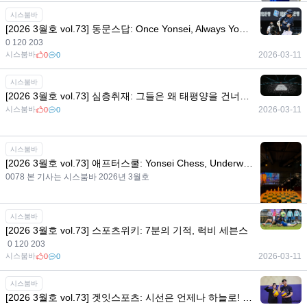
시스붐바
2026-06-08
0
0
시스붐바
[2026 3월호 vol.73] 동문스답: Once Yonsei, Always Yonsei! 겨울을 지나온 동문들의 활약
0 120 203
시스붐바
2026-03-11
0
0
시스붐바
[2026 3월호 vol.73] 심층취재: 그들은 왜 태평양을 건너야 했나, 아이스하키 유학의 A to Z
시스붐바
2026-03-11
0
0
시스붐바
[2026 3월호 vol.73] 애프터스쿨: Yonsei Chess, Underwood Chess Club
0078 본 기사는 시스붐바 2026년 3월호
시스붐바
시스붐바
2026-03-11
0
0
[2026 3월호 vol.73] 스포츠위키: 7분의 기적, 럭비 세븐스
0 120 203
시스붐바
2026-03-11
0
0
시스붐바
[2026 3월호 vol.73] 겟잇스포츠: 시선은 언제나 하늘로! 추락을 거부하는 스포츠, 배구 배워보기