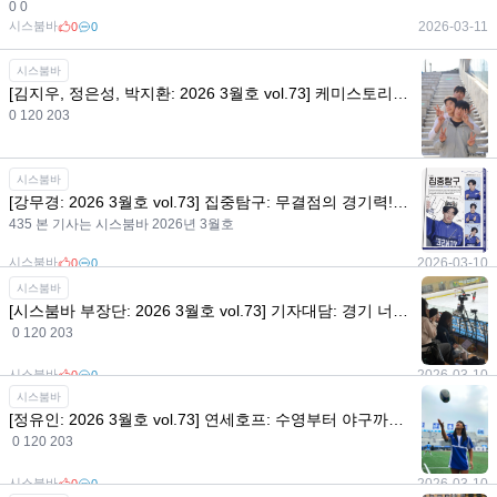
0 0
시스붐바
2026-03-11
0
0
시스붐바
[김지우, 정은성, 박지환: 2026 3월호 vol.73] 케미스토리: 찐친 인증 완료! 럭비부 25학번 트리오
0 120 203
시스붐바
2026-03-10
0
0
시스붐바
[강무경: 2026 3월호 vol.73] 집중탐구: 무결점의 경기력! 神인 강무경의 빙판 위와 그 너머
435 본 기사는 시스붐바 2026년 3월호
시스붐바
2026-03-10
0
0
시스붐바
[시스붐바 부장단: 2026 3월호 vol.73] 기자대담: 경기 너머의 사람들 이야기, 들어볼래?
0 120 203
시스붐바
2026-03-10
0
0
시스붐바
[정유인: 2026 3월호 vol.73] 연세호프: 수영부터 야구까지, 만능 스포츠인 정유인 이야기
0 120 203
시스붐바
2026-03-10
0
0