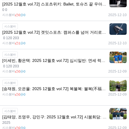
[2025 12월호 vol.72] 스포츠위키: Ballet, 토슈즈 끝 우아함의 무게
0 0
시스붐바
2025-12-10
0
0
시스붐바
[2025 12월호 vol.72] 겟잇스포츠: 캠퍼스를 넘어 거리로! 멈출 수 없는 청춘의 질주, 스케이트보드
0 120 203
시스붐바
2025-12-10
1
0
시스붐바
[이세빈, 황은택: 2025 12월호 vol.72] 십시일반: 연세 럭비의 날개, 윙 듀오 이세빈 황은택과 2025년 돌아보기
0 120 203
시스붐바
2025-12-09
0
0
시스붐바
[송재원, 오은율: 2025 12월호 vol.72] 복불복: 불복(不福)을 복(福)으로! 골리 탠덤 송재원과 오은율
시스붐바
2025-12-09
0
0
시스붐바
[김태양, 조영우, 강민구: 2025 12월호 vol.72] 시붐회담: 연세대 마운드 황금세대, 23학번 김태양·조영우·강민구의 선발투수 이야기
2025
시스붐바
2025-12-09
0
0