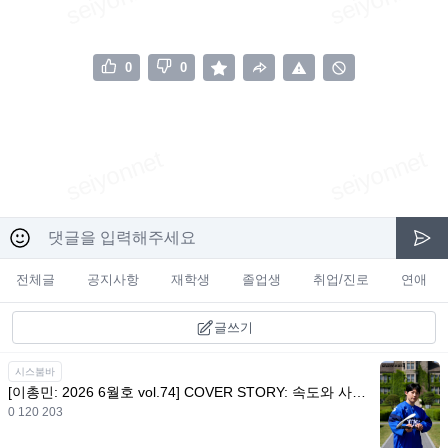
0
0
전체글
공지사항
재학생
졸업생
취업/진로
연애
글쓰기
시스붐바
[이총민: 2026 6월호 vol.74] COVER STORY: 속도와 사색 사이, 승부사 이총민이 걸어온 얼음의 궤적
0 120 203