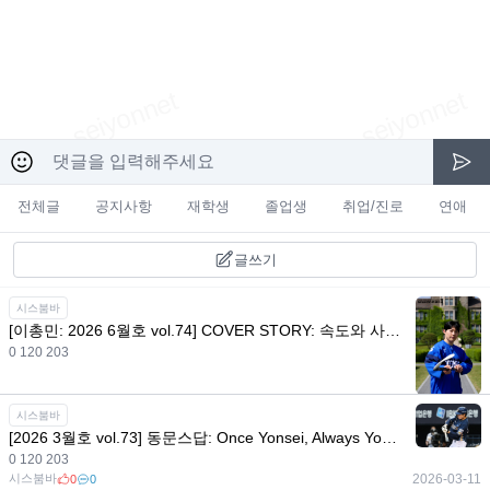
전체글
공지사항
재학생
졸업생
취업/진로
연애
글쓰기
시스붐바
[이총민: 2026 6월호 vol.74] COVER STORY: 속도와 사색 사이, 승부사 이총민이 걸어온 얼음의 궤적
0 120 203
시스붐바
2026-06-08
0
0
시스붐바
[2026 3월호 vol.73] 동문스답: Once Yonsei, Always Yonsei! 겨울을 지나온 동문들의 활약
0 120 203
시스붐바
2026-03-11
0
0