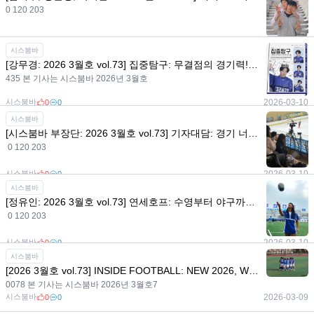
0 120 203
시스붐바
2026-03-10
0
0
시스붐바
[강무경: 2026 3월호 vol.73] 집중탐구: 무결점의 경기력! 神인 강무경의 빙판 위와 그 너머
435 본 기사는 시스붐바 2026년 3월호
시스붐바
2026-03-10
0
0
시스붐바
[시스붐바 부장단: 2026 3월호 vol.73] 기자대담: 경기 너머의 사람들 이야기, 들어볼래?
0 120 203
시스붐바
2026-03-10
0
0
시스붐바
[정유인: 2026 3월호 vol.73] 연세호프: 수영부터 야구까지, 만능 스포츠인 정유인 이야기
0 120 203
시스붐바
2026-03-10
0
0
시스붐바
[2026 3월호 vol.73] INSIDE FOOTBALL: NEW 2026, Winner is Yonsei Football
0078 본 기사는 시스붐바 2026년 3월호7
시스붐바
2026-03-09
0
0