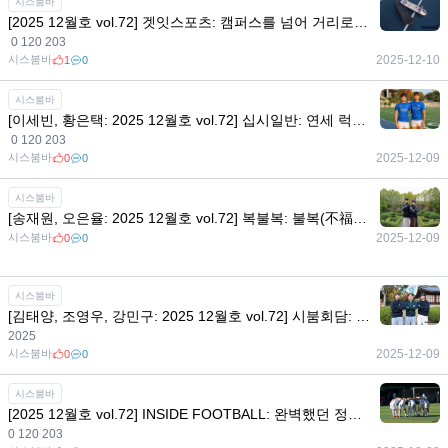
시스붐바
[2025 12월호 vol.72] 겟잇스포츠: 캠퍼스를 넘어 거리로! 멈출 수 없는 청춘의 질주, 스케이트보드
0 120 203
시스붐바
2025-12-10
1
0
시스붐바
[이세빈, 황은택: 2025 12월호 vol.72] 십시일반: 연세 럭비의 날개, 윙 듀오 이세빈 황은택과 2025년 돌아보기
0 120 203
시스붐바
2025-12-09
0
0
시스붐바
[송재원, 오은율: 2025 12월호 vol.72] 복불복: 불복(不福)을 복(福)으로! 골리 탠덤 송재원과 오은율
시스붐바
2025-12-09
0
0
시스붐바
[김태양, 조영우, 강민구: 2025 12월호 vol.72] 시붐회담: 연세대 마운드 황금세대, 23학번 김태양·조영우·강민구의 선발투수 이야기
2025
시스붐바
2025-12-09
0
0
시스붐바
[2025 12월호 vol.72] INSIDE FOOTBALL: 완벽했던 정기 연고전 완승과 4년 만에 U리그1 권역 우승, 왕중왕전 4강까지, 연세대학교의 2025 시즌 결산
0 120 203