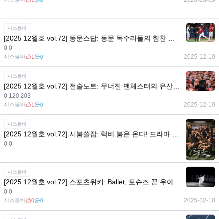
시스붐바
[2025 12월호 vol.72] 동문스답: 동문 독수리들의 힘찬 날갯짓으로 넘기는 2025년의 마지막 장
0 0
시스붐바
2025-12-10
1
0
시스붐바
[2025 12월호 vol.72] 전술노트: 무너진 맨체스터의 유산 재건을 위한 백3, 아모림의 백3는 전술적으로 얼마나 완벽한가?
0 120 203
시스붐바
2025-12-10
1
0
시스붐바
[2025 12월호 vol.72] 시붐쓸잡: 럭비 붐은 온다! 드라마 <트라이: 우리는 기적이 된다> 함께 보기
0 0
시스붐바
2025-12-10
0
0
시스붐바
[2025 12월호 vol.72] 스포츠위키: Ballet, 토슈즈 끝 우아함의 무게
0 0
시스붐바
2025-12-10
0
0