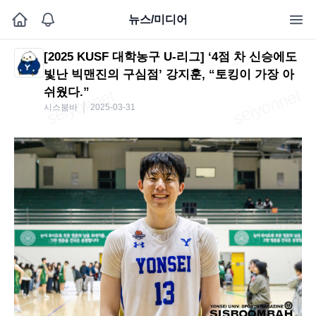
뉴스/미디어
[2025 KUSF 대학농구 U-리그] ‘4점 차 신승에도
빛난 빅맨진의 구심점’ 강지훈, “토킹이 가장 아
쉬웠다.”
시스붐바
2025-03-31