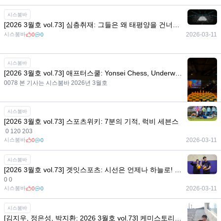
시스붐바
[2026 3월호 vol.73] 심층취재: 그들은 왜 태평양을 건너야 했나, 아이스하키 유학의 A to Z
시스붐바
2026-03-11
0
0
시스붐바
[2026 3월호 vol.73] 애프터스쿨: Yonsei Chess, Underwood Chess Club
0078 본 기사는 시스붐바 2026년 3월호
시스붐바
시스붐바
2026-03-11
0
0
[2026 3월호 vol.73] 스포츠위키: 7분의 기적, 럭비 세븐스
0 120 203
시스붐바
2026-03-11
0
0
시스붐바
[2026 3월호 vol.73] 겟잇스포츠: 시선은 언제나 하늘로! 추락을 거부하는 스포츠, 배구 배워보기
0 0
시스붐바
2026-03-11
0
0
시스붐바
[김지우, 정은성, 박지환: 2026 3월호 vol.73] 케미스토리: 찐친 인증 완료! 럭비부 25학번 트리오