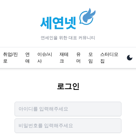
연세
인을 위한 대표 커뮤니티
취업/진
연
이슈/시
재테
유
모
스터디모
로
애
사
크
머
임
집
로그인
Username
Password