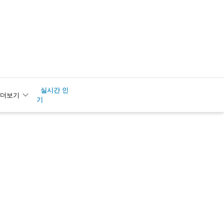
실시간 인
2
금융공기
더보기
기
업