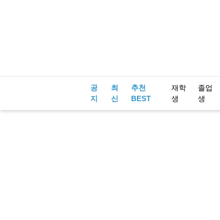
공
최
추천
재학
졸업
지
신
BEST
생
생