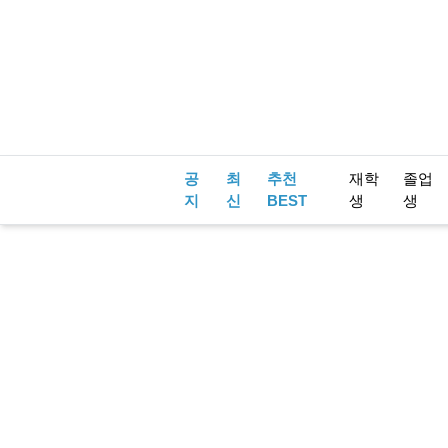
공
최
추천
재학
졸업
지
신
BEST
생
생