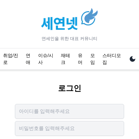
연세
인을 위한 대표 커뮤니티
취업/진
연
이슈/시
재테
유
모
스터디모
로
애
사
크
머
임
집
로그인
Username
Password