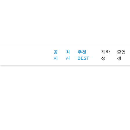
공
최
추천
재학
졸업
지
신
BEST
생
생