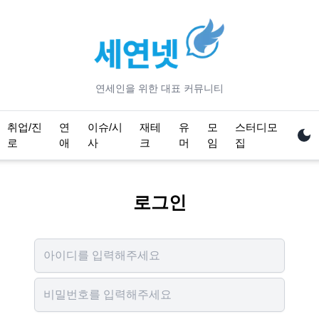
연세
인을 위한 대표 커뮤니티
취업/진
연
이슈/시
재테
유
모
스터디모
로
애
사
크
머
임
집
로그인
Username
Password