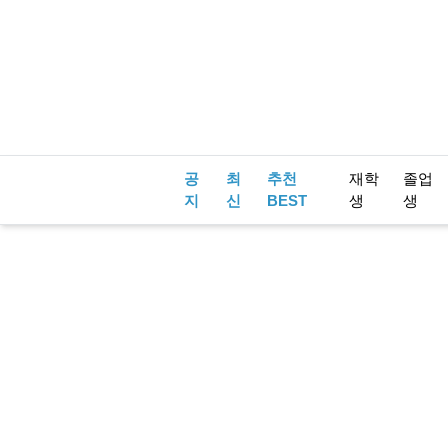
공
최
추천
재학
졸업
지
신
BEST
생
생