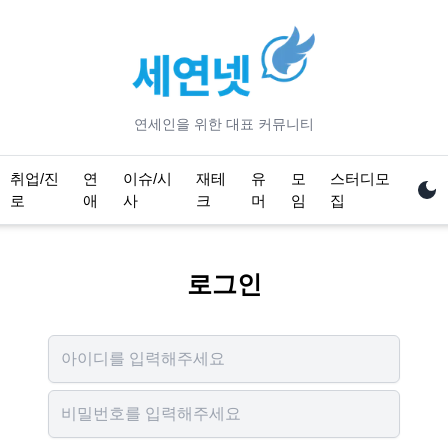
연세
인을 위한 대표 커뮤니티
취업/진
연
이슈/시
재테
유
모
스터디모
로
애
사
크
머
임
집
로그인
Username
Password