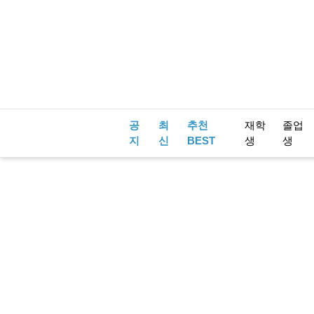
공
최
추천
재학
졸업
지
신
BEST
생
생