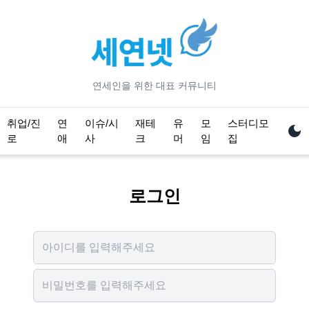
연세
인을 위한 대표 커뮤니티
취업/진
연
이슈/시
재테
유
모
스터디모
로
애
사
크
머
임
집
로그인
Username
Password