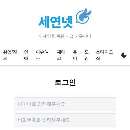
연세
인을 위한 대표 커뮤니티
취업/진
연
이슈/시
재테
유
모
스터디모
로
애
사
크
머
임
집
로그인
Username
Password