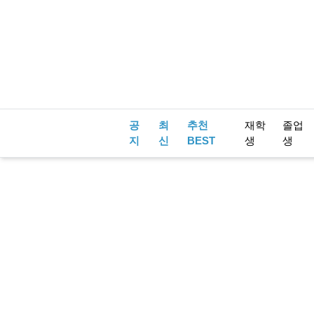
공
최
추천
재학
졸업
지
신
BEST
생
생