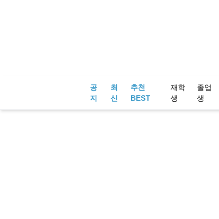
공
최
추천
재학
졸업
지
신
BEST
생
생