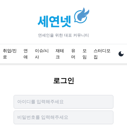
연세
인을 위한 대표 커뮤니티
취업/진
연
이슈/시
재테
유
모
스터디모
로
애
사
크
머
임
집
로그인
Username
Password