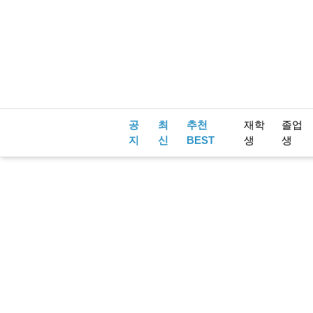
공
최
추천
재학
졸업
지
신
BEST
생
생