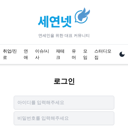
연세
인을 위한 대표 커뮤니티
취업/진
연
이슈/시
재테
유
모
스터디모
로
애
사
크
머
임
집
로그인
Username
Password