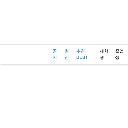
공
최
추천
재학
졸업
지
신
BEST
생
생