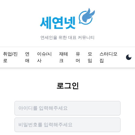
연세
인을 위한 대표 커뮤니티
취업/진
연
이슈/시
재테
유
모
스터디모
로
애
사
크
머
임
집
로그인
Username
Password