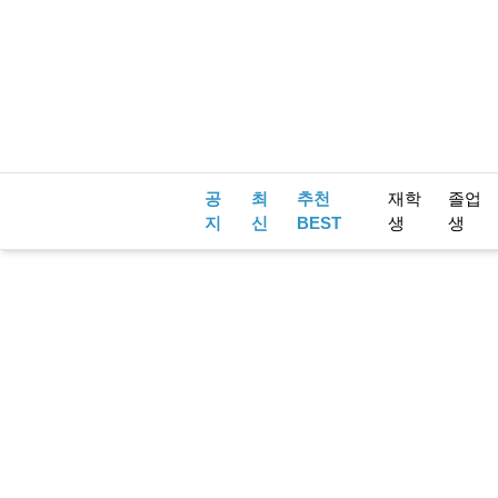
공
최
추천
재학
졸업
지
신
BEST
생
생