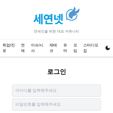
연세
인을 위한 대표 커뮤니티
취업/진
연
이슈/시
재테
유
모
스터디모
로
애
사
크
머
임
집
로그인
Username
Password