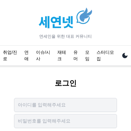
연세
인을 위한 대표 커뮤니티
취업/진
연
이슈/시
재테
유
모
스터디모
로
애
사
크
머
임
집
로그인
Username
Password