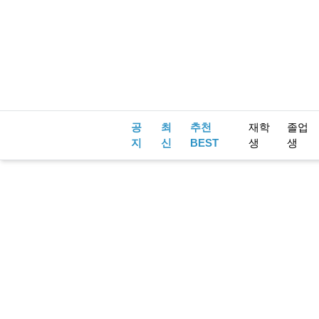
공
최
추천
재학
졸업
지
신
BEST
생
생