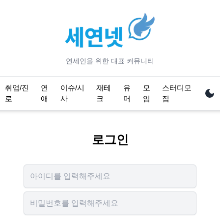
연세
인을 위한 대표 커뮤니티
취업/진
연
이슈/시
재테
유
모
스터디모
로
애
사
크
머
임
집
로그인
Username
Password