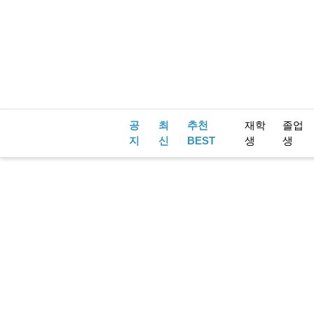
공
최
추천
재학
졸업
지
신
BEST
생
생