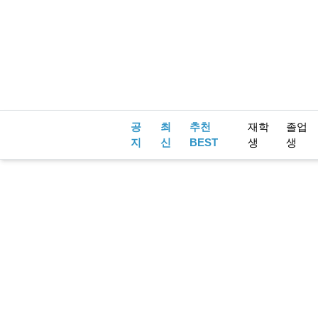
공
최
추천
재학
졸업
지
신
BEST
생
생