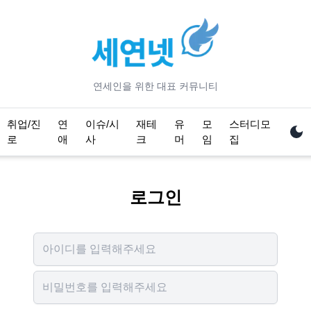
연세
인을 위한 대표 커뮤니티
취업/진
연
이슈/시
재테
유
모
스터디모
로
애
사
크
머
임
집
로그인
Username
Password