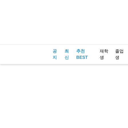
공
최
추천
재학
졸업
지
신
BEST
생
생