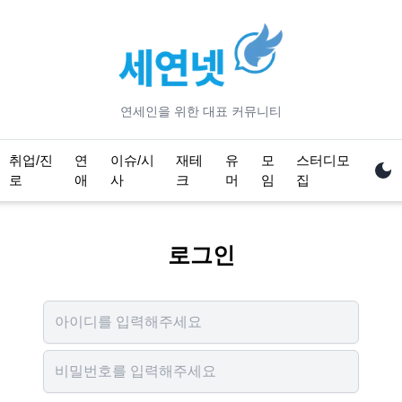
연세
인을 위한 대표 커뮤니티
취업/진
연
이슈/시
재테
유
모
스터디모
로
애
사
크
머
임
집
로그인
Username
Password