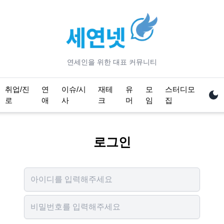
연세
인을 위한 대표 커뮤니티
취업/진
연
이슈/시
재테
유
모
스터디모
로
애
사
크
머
임
집
로그인
Username
Password