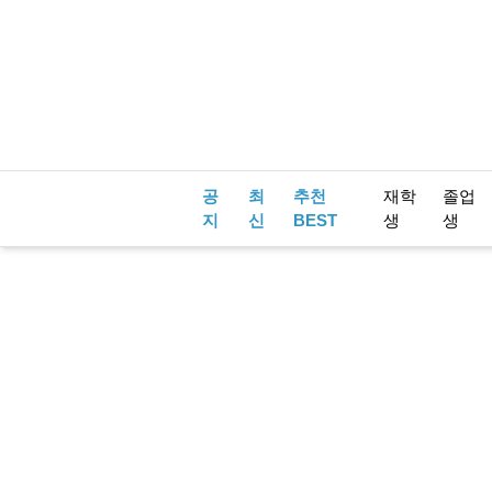
공
최
추천
재학
졸업
지
신
BEST
생
생