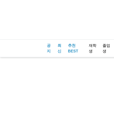
공
최
추천
재학
졸업
지
신
BEST
생
생