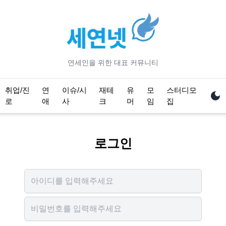
연세
인을 위한 대표 커뮤니티
취업/진
연
이슈/시
재테
유
모
스터디모
로
애
사
크
머
임
집
로그인
Username
Password