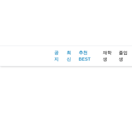
공
최
추천
재학
졸업
지
신
BEST
생
생