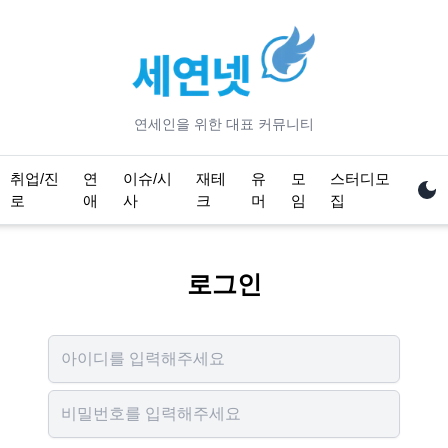
연세
인을 위한 대표 커뮤니티
취업/진
연
이슈/시
재테
유
모
스터디모
로
애
사
크
머
임
집
로그인
Username
Password