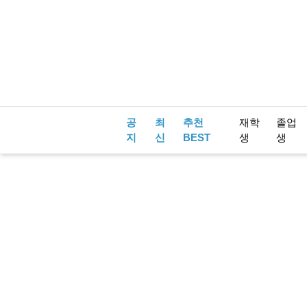
공
최
추천
재학
졸업
지
신
BEST
생
생