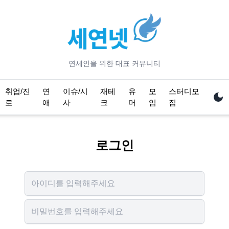
연세
인을 위한 대표 커뮤니티
취업/진
연
이슈/시
재테
유
모
스터디모
로
애
사
크
머
임
집
로그인
Username
Password